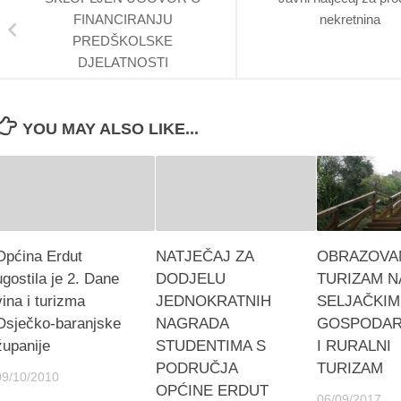
FINANCIRANJU
nekretnina
PREDŠKOLSKE
DJELATNOSTI
YOU MAY ALSO LIKE...
Općina Erdut
NATJEČAJ ZA
OBRAZOVA
ugostila je 2. Dane
DODJELU
TURIZAM N
vina i turizma
JEDNOKRATNIH
SELJAČKIM
Osječko-baranjske
NAGRADA
GOSPODAR
županije
STUDENTIMA S
I RURALNI
PODRUČJA
TURIZAM
09/10/2010
OPĆINE ERDUT
06/09/2017