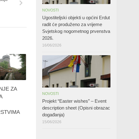
NOVOSTI
Ugostiteljski objekti u općini Erdut
radit će produženo za vrijeme
Svjetskog nogometnog prvenstva
2026.
16/06/2026
NJE ZA
NOVOSTI
A
Projekt “Easter wishes” – Event
description sheet (Opisni obrazac
STVIMA
događanja)
15/06/2026