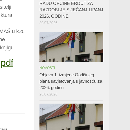
RADU OPĆINE ERDUT ZA
telji
RAZDOBLJE SIJEČANJ-LIPANJ
uktura
2026. GODINE
30/07/2026
MAŠ u k.o.
ne
knjigu.
.pdf
NOVOSTI
Objava 1. izmjene Godišnjeg
plana savjetovanja s javnošću za
2026. godinu
28/07/2026
daju