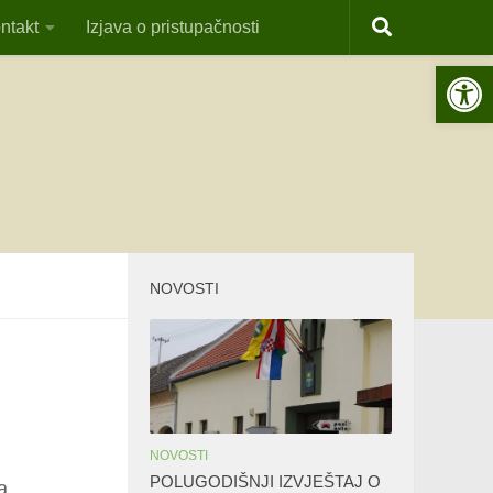
ntakt
Izjava o pristupačnosti
Open 
NOVOSTI
NOVOSTI
POLUGODIŠNJI IZVJEŠTAJ O
a