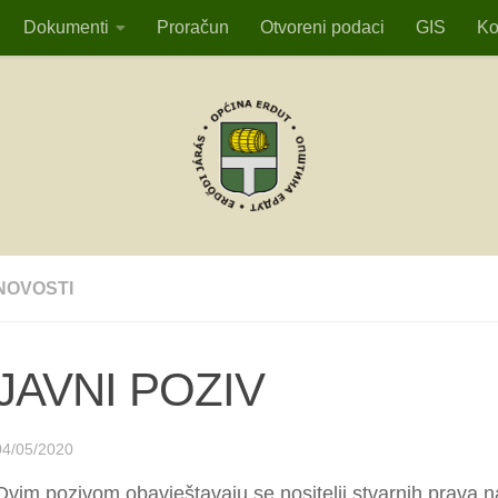
Dokumenti
Proračun
Otvoreni podaci
GIS
Ko
NOVOSTI
JAVNI POZIV
04/05/2020
Ovim pozivom obavještavaju se nositelji stvarnih prava n