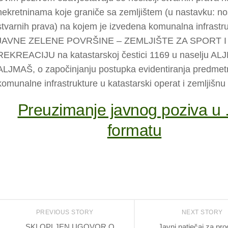
nekretninama koje graniče sa zemljištem (u nastavku: nosi
stvarnih prava) na kojem je izvedena komunalna infrastr
JAVNE ZELENE POVRŠINE – ZEMLJIŠTE ZA SPORT I
REKREACIJU na katastarskoj čestici 1169 u naselju ALJ
ALJMAŠ, o započinjanju postupka evidentiranja predmet
komunalne infrastrukture u katastarski operat i zemljišnu 
Preuzimanje javnog poziva u 
formatu
PREVIOUS STORY
NEXT STORY
SKLOPLJEN UGOVOR O
Javni natječaj za pro