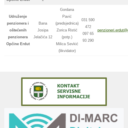
Gordana
Udruženje
Pavić
031 590
penzionera i
Bana
(predsjednica)
472
oštećenih
Josipa
Zorica Ristić
penzioneri.erdut
097 65
penzionera
Jelačića 12
(potp.)
93 290
Općine Erdut
Milica Sevkić
(likvidator)