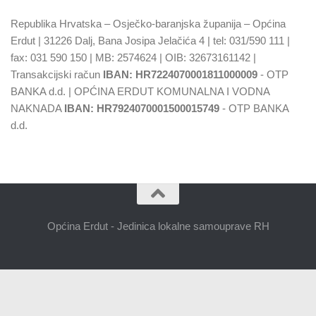
Republika Hrvatska – Osječko-baranjska županija – Općina
Erdut | 31226 Dalj, Bana Josipa Jelačića 4 | tel: 031/590 111 |
fax: 031 590 150 | MB: 2574624 | OIB: 32673161142 |
Transakcijski račun
IBAN: HR7224070001811000009
- OTP
BANKA d.d. | OPĆINA ERDUT KOMUNALNA I VODNA
NAKNADA
IBAN: HR7924070001500015749
- OTP BANKA
d.d.
Općina Erdut - Jedinica lokalne samouprave RH