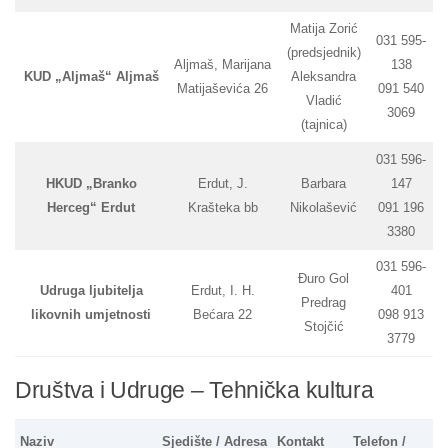
Matija Zorić
031 595-
(predsjednik)
Aljmaš, Marijana
138
KUD „Aljmaš“ Aljmaš
Aleksandra
Matijaševića 26
091 540
Vladić
3069
(tajnica)
031 596-
HKUD „Branko
Erdut, J.
Barbara
147
Herceg“ Erdut
Krašteka bb
Nikolašević
091 196
3380
031 596-
Đuro Gol
Udruga ljubitelja
Erdut, I. H.
401
Predrag
likovnih umjetnosti
Bećara 22
098 913
Stojčić
3779
Društva i Udruge – Tehnička kultura
Naziv
Sjedište / Adresa
Kontakt
Telefon /