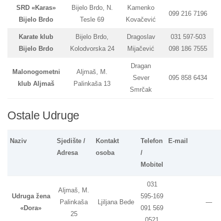
SRD «Karas»
Bijelo Brdo, N.
Kamenko
099 216 7196
Bijelo Brdo
Tesle 69
Kovačević
Karate klub
Bijelo Brdo,
Dragoslav
031 597-503
Bijelo Brdo
Kolodvorska 24
Mijačević
098 186 7555
Dragan
Malonogometni
Aljmaš, M.
Sever
095 858 6434
klub Aljmaš
Palinkaša 13
Smrčak
Ostale Udruge
Naziv
Sjedište /
Kontakt
Telefon
E-mail
Adresa
osoba
/
Mobitel
031
Aljmaš, M.
Udruga žena
595-169
Palinkaša
Ljiljana Bede
—
«Dora»
091 569
25
0521