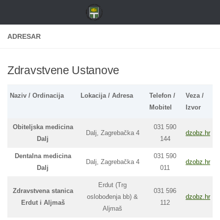
Skip to content
ADRESAR
Zdravstvene Ustanove
Naziv / Ordinacija
Lokacija / Adresa
Telefon /
Veza /
Mobitel
Izvor
Obiteljska medicina
031 590
Dalj, Zagrebačka 4
dzobz.hr
Dalj
144
Dentalna medicina
031 590
Dalj, Zagrebačka 4
dzobz.hr
Dalj
011
Erdut (Trg
Zdravstvena stanica
031 596
oslobođenja bb) &
dzobz.hr
Erdut i Aljmaš
112
Aljmaš