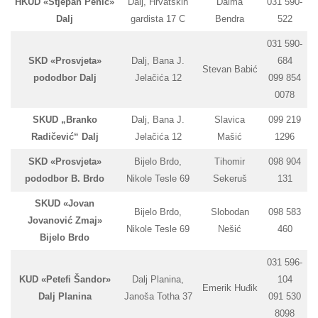
HKUD «Stjepan Penić»
Dalj, Hrvatskih
Dalma
031 590-
Dalj
gardista 17 C
Bendra
522
031 590-
SKD «Prosvjeta»
Dalj, Bana J.
684
Stevan Babić
pododbor Dalj
Jelačića 12
099 854
0078
SKUD „Branko
Dalj, Bana J.
Slavica
099 219
Radičević“ Dalj
Jelačića 12
Mašić
1296
SKD «Prosvjeta»
Bijelo Brdo,
Tihomir
098 904
pododbor B. Brdo
Nikole Tesle 69
Sekeruš
131
SKUD «Jovan
Bijelo Brdo,
Slobodan
098 583
Jovanović Zmaj»
Nikole Tesle 69
Nešić
460
Bijelo Brdo
031 596-
KUD «Petefi Šandor»
Dalj Planina,
104
Emerik Huđik
Dalj Planina
Janoša Totha 37
091 530
8098