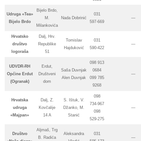
Bijelo Brdo,
Udruga «Tea»
031
M.
Nada Dobrinić
—
Bijelo Brdo
597-669
Milankovića
Hrvatsko
Dalj, Hrv.
Tomislav
031
društvo
Republike
—
Hajduković
590-422
logoraša
51
098 913
UDVDR-RH
Erdut,
Saša Duvnjak
0684
Općine Erdut
Društveni
—
Alen Duvnjak
099 785
(Ogranak)
dom
9268
098
Hrvatska
Dalj, Z.
S. Ištuk, V.
734-967
udruga
Kovčalije
Džanko, M.
—
098
«Majpan»
14 A
Stanić
529-275
Aljmaš, Trg
Društvo
Aleksandra
031
B. Radića
—