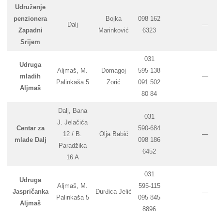
Udruženje
penzionera
Bojka
098 162
Dalj
—
Zapadni
Marinković
6323
Srijem
031
Udruga
Aljmaš, M.
Domagoj
595-138
mladih
—
Palinkaša 5
Zorić
091 502
Aljmaš
80 84
Dalj, Bana
031
J. Jelačića
Centar za
590-684
12 / B.
Olja Babić
—
mlade Dalj
098 186
Paradžika
6452
16 A
031
Udruga
Aljmaš, M.
595-115
Jaspričanka
Đurđica Jelić
—
Palinkaša 5
095 845
Aljmaš
8896