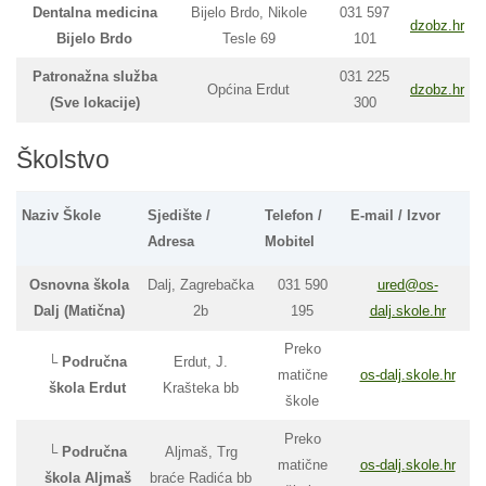
Dentalna medicina
Bijelo Brdo, Nikole
031 597
dzobz.hr
Bijelo Brdo
Tesle 69
101
Patronažna služba
031 225
Općina Erdut
dzobz.hr
(Sve lokacije)
300
Školstvo
Naziv Škole
Sjedište /
Telefon /
E-mail / Izvor
Adresa
Mobitel
Osnovna škola
Dalj, Zagrebačka
031 590
ured@os-
Dalj (Matična)
2b
195
dalj.skole.hr
Preko
└
Područna
Erdut, J.
matične
os-dalj.skole.hr
škola Erdut
Krašteka bb
škole
Preko
└
Područna
Aljmaš, Trg
matične
os-dalj.skole.hr
škola Aljmaš
braće Radića bb