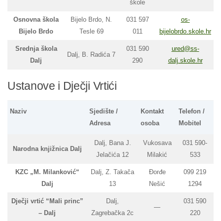
škole
Osnovna škola
Bijelo Brdo, N.
031 597
os-
Bijelo Brdo
Tesle 69
011
bijelobrdo.skole.hr
Srednja škola
031 590
ured@ss-
Dalj, B. Radića 7
Dalj
290
dalj.skole.hr
Ustanove i Dječji Vrtići
Naziv
Sjedište /
Kontakt
Telefon /
Adresa
osoba
Mobitel
Dalj, Bana J.
Vukosava
031 590-
Narodna knjižnica Dalj
Jelačića 12
Milakić
533
KZC „M. Milanković“
Dalj, Z. Takača
Đorđe
099 219
Dalj
13
Nešić
1294
Dječji vrtić “Mali princ”
Dalj,
031 590
—
– Dalj
Zagrebačka 2c
220