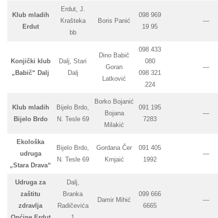
Erdut, J.
Klub mladih
098 969
Krašteka
Boris Panić
—
Erdut
19 95
bb
098 433
Dino Babič
Konjički klub
Dalj, Stari
080
Goran
—
„Babič“ Dalj
Dalj
098 321
Latković
224
Borko Bojanić
Klub mladih
Bijelo Brdo,
091 195
Bojana
—
Bijelo Brdo
N. Tesle 69
7283
Milakić
Ekološka
Bijelo Brdo,
Gordana Čer
091 405
udruga
—
N. Tesle 69
Krnjaić
1992
„Stara Drava“
Udruga za
Dalj,
zaštitu
Branka
099 666
Damir Mihić
—
zdravlja
Radičevića
6665
Općine Erdut
1