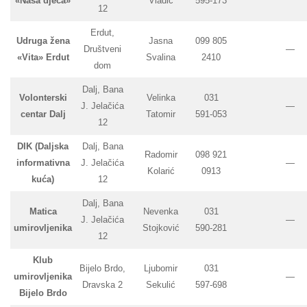
«Naša djeca»
Vladić
595-173
12
Erdut,
Udruga žena
Jasna
099 805
Društveni
—
«Vita» Erdut
Svalina
2410
dom
Dalj, Bana
Volonterski
Velinka
031
J. Jelačića
—
centar Dalj
Tatomir
591-053
12
DIK (Daljska
Dalj, Bana
Radomir
098 921
informativna
J. Jelačića
—
Kolarić
0913
kuća)
12
Dalj, Bana
Matica
Nevenka
031
J. Jelačića
—
umirovljenika
Stojković
590-281
12
Klub
Bijelo Brdo,
Ljubomir
031
umirovljenika
—
Dravska 2
Sekulić
597-698
Bijelo Brdo