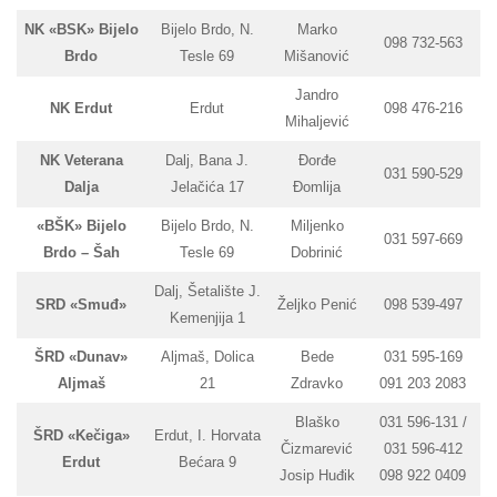
NK «BSK» Bijelo
Bijelo Brdo, N.
Marko
098 732-563
Brdo
Tesle 69
Mišanović
Jandro
NK Erdut
Erdut
098 476-216
Mihaljević
NK Veterana
Dalj, Bana J.
Đorđe
031 590-529
Dalja
Jelačića 17
Đomlija
«BŠK» Bijelo
Bijelo Brdo, N.
Miljenko
031 597-669
Brdo – Šah
Tesle 69
Dobrinić
Dalj, Šetalište J.
SRD «Smuđ»
Željko Penić
098 539-497
Kemenjija 1
ŠRD «Dunav»
Aljmaš, Dolica
Bede
031 595-169
Aljmaš
21
Zdravko
091 203 2083
Blaško
031 596-131 /
ŠRD «Kečiga»
Erdut, I. Horvata
Čizmarević
031 596-412
Erdut
Bećara 9
Josip Huđik
098 922 0409