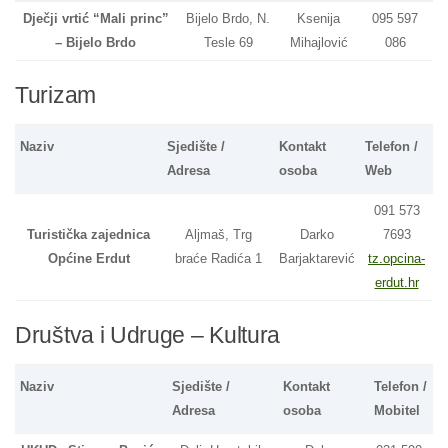
Dječji vrtić “Mali princ”
Bijelo Brdo, N.
Ksenija
095 597
– Bijelo Brdo
Tesle 69
Mihajlović
086
Turizam
Naziv
Sjedište /
Kontakt
Telefon /
Adresa
osoba
Web
091 573
Turistička zajednica
Aljmaš, Trg
Darko
7693
Općine Erdut
braće Radića 1
Barjaktarević
tz.opcina-
erdut.hr
Društva i Udruge – Kultura
Naziv
Sjedište /
Kontakt
Telefon /
Adresa
osoba
Mobitel