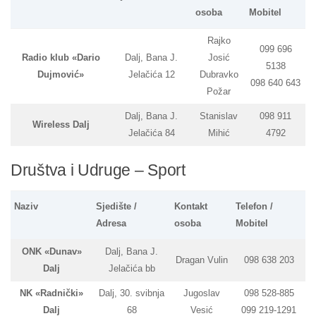
osoba
Mobitel
Rajko
099 696
Radio klub «Dario
Dalj, Bana J.
Josić
5138
Dujmović»
Jelačića 12
Dubravko
098 640 643
Požar
Dalj, Bana J.
Stanislav
098 911
Wireless Dalj
Jelačića 84
Mihić
4792
Društva i Udruge – Sport
Naziv
Sjedište /
Kontakt
Telefon /
Adresa
osoba
Mobitel
ONK «Dunav»
Dalj, Bana J.
Dragan Vulin
098 638 203
Dalj
Jelačića bb
NK «Radnički»
Dalj, 30. svibnja
Jugoslav
098 528-885
Dalj
68
Vesić
099 219-1291