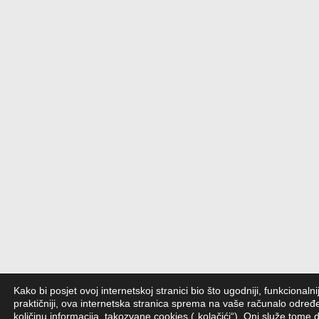
Kako bi posjet ovoj internetskoj stranici bio što ugodniji, funkcionalniji
praktičniji, ova internetska stranica sprema na vaše računalo određ
količinu informacija, takozvane cookies („kolačići“). Oni služe tome d