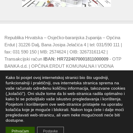
Republika Hrvatska – Osječko-baranjska županija – Općina
Erdut | 31226 Dalj, Bana Josipa Jelačića 4 | tel: 031/590 111 |
fax: 031 590 150 | MB: 2574624 | OIB: 32673161142 |
Transakcijski račun
IBAN: HR7224070001811000009
- OTP
BANKA d.d. | OPĆINA ERDUT KOMUNALNA I VODNA
NAKNADA
IBAN: HR7924070001500015749
- OTP BANKA
Kako bi posjet ovoj internetskoj stranici bio što ugodniji,
d.d.
funkcionalniji i praktičniji, ova internetska stranica sprema na
vaše računalo određenu količinu informacija, takozvane cookies
(„kolačići“). Oni služe tome da bi web-stranica radila optimalno i
kako bi se poboljšalo vaše iskustvo pregledavanja i korištenja.
Posjetom i korištenjem ove web-stranice pristajete na uporabu
kolačića koje je moguće i blokirati. Nakon toga ćete i dalje moći
pregledavati web-stranicu, ali vam neke mogućnosti neće biti
dostupne.
Općina Erdut - Jedinica lokalne samouprave RH
Prihvaćam
Postavke