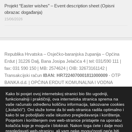
Projekt “Easter wishes” – Event description sheet (Opisni
obrazac događanja)
15/06/2026
Republika Hrvatska – Osječko-baranjska županija – Općina
Erdut | 31226 Dalj, Bana Josipa Jelačića 4 | tel: 031/590 111 |
fax: 031 590 150 | MB: 2574624 | OIB: 32673161142 |
Transakcijski račun
IBAN: HR7224070001811000009
- OTP
BANKA d.d. | OPĆINA ERDUT KOMUNALNA I VODNA
NAKNADA
IBAN: HR7924070001500015749
- OTP BANKA
Kako bi posjet ovoj internetskoj stranici bio što ugodniji,
d.d.
funkcionalniji i praktičniji, ova internetska stranica sprema na
vaše računalo određenu količinu informacija, takozvane cookies
(„kolačići“). Oni služe tome da bi web-stranica radila optimalno i
kako bi se poboljšalo vaše iskustvo pregledavanja i korištenja.
Posjetom i korištenjem ove web-stranice pristajete na uporabu
kolačića koje je moguće i blokirati. Nakon toga ćete i dalje moći
pregledavati web-stranicu, ali vam neke mogućnosti neće biti