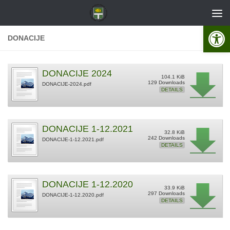
Skip to content
Open 
DONACIJE
DONACIJE 2024
104.1 KiB
129 Downloads
DONACIJE-2024.pdf
DETAILS
DONACIJE 1-12.2021
32.8 KiB
242 Downloads
DONACIJE-1-12.2021.pdf
DETAILS
DONACIJE 1-12.2020
33.9 KiB
297 Downloads
DONACIJE-1-12.2020.pdf
DETAILS