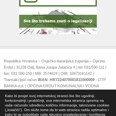
Republika Hrvatska – Osječko-baranjska županija – Općina
Erdut | 31226 Dalj, Bana Josipa Jelačića 4 | tel: 031/590 111 |
fax: 031 590 150 | MB: 2574624 | OIB: 32673161142 |
Transakcijski račun
IBAN: HR7224070001811000009
- OTP
BANKA d.d. | OPĆINA ERDUT KOMUNALNA I VODNA
NAKNADA
IBAN: HR7924070001500015749
- OTP BANKA
Kako bi posjet ovoj internetskoj stranici bio što ugodniji,
d.d.
funkcionalniji i praktičniji, ova internetska stranica sprema na
vaše računalo određenu količinu informacija, takozvane cookies
(„kolačići“). Oni služe tome da bi web-stranica radila optimalno i
kako bi se poboljšalo vaše iskustvo pregledavanja i korištenja.