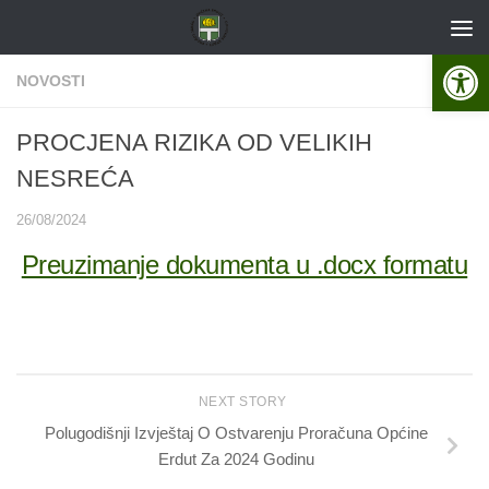
Skip to content
Open 
NOVOSTI
PROCJENA RIZIKA OD VELIKIH
NESREĆA
26/08/2024
Preuzimanje dokumenta u .docx formatu
NEXT STORY
Polugodišnji Izvještaj O Ostvarenju Proračuna Općine
Erdut Za 2024 Godinu