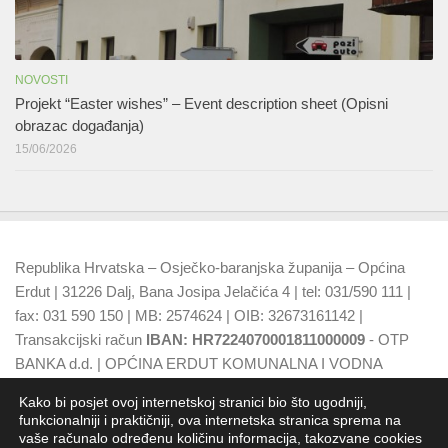
NOVOSTI
Projekt “Easter wishes” – Event description sheet (Opisni
obrazac događanja)
15/06/2026
Republika Hrvatska – Osječko-baranjska županija – Općina
Erdut | 31226 Dalj, Bana Josipa Jelačića 4 | tel: 031/590 111 |
fax: 031 590 150 | MB: 2574624 | OIB: 32673161142 |
Transakcijski račun
IBAN: HR7224070001811000009
- OTP
BANKA d.d. | OPĆINA ERDUT KOMUNALNA I VODNA
NAKNADA
IBAN: HR7924070001500015749
- OTP BANKA
Kako bi posjet ovoj internetskoj stranici bio što ugodniji,
d.d.
funkcionalniji i praktičniji, ova internetska stranica sprema na
vaše računalo određenu količinu informacija, takozvane cookies