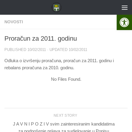
Skip to content
Open 
NOVOSTI
Proračun za 2011. godinu
PUBLISHED
10/02/2011
· UPDATED
10/02/2011
Odluka o izvršenju proračuna, proračun za 2011. godinu i
rebalans proračuna za 2010. godinu.
No Files Found.
NEXT STORY
J A V N I P O Z I V svim zainteresiranim kandidatima
za podnošenje prijava za sudjelovanje u Popisu