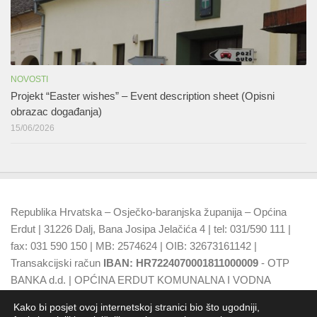
NOVOSTI
Projekt “Easter wishes” – Event description sheet (Opisni
obrazac događanja)
15/06/2026
Republika Hrvatska – Osječko-baranjska županija – Općina
Erdut | 31226 Dalj, Bana Josipa Jelačića 4 | tel: 031/590 111 |
fax: 031 590 150 | MB: 2574624 | OIB: 32673161142 |
Transakcijski račun
IBAN: HR7224070001811000009
- OTP
BANKA d.d. | OPĆINA ERDUT KOMUNALNA I VODNA
NAKNADA
IBAN: HR7924070001500015749
- OTP BANKA
Kako bi posjet ovoj internetskoj stranici bio što ugodniji,
d.d.