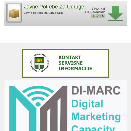
Javne Potrebe Za Udruge
140.4 KiB
111 Downloads
Javne-potrebe-za-udruge.zip
DETAILS