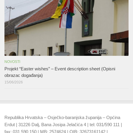
NOVOSTI
Projekt “Easter wishes” – Event description sheet (Opisni
obrazac događanja)
15/06/2026
Republika Hrvatska – Osječko-baranjska županija – Općina
Erdut | 31226 Dalj, Bana Josipa Jelačića 4 | tel: 031/590 111 |
fax: 031 590 150 | MB: 2574624 | OIB: 32673161142 |