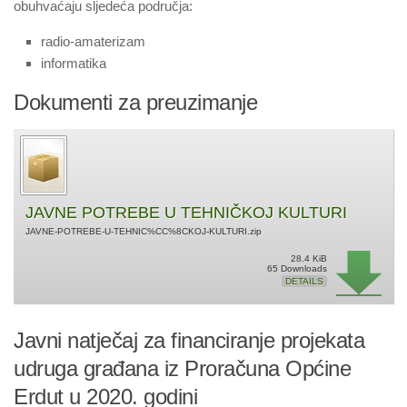
obuhvaćaju sljedeća područja:
radio-amaterizam
informatika
Dokumenti za preuzimanje
JAVNE POTREBE U TEHNIČKOJ KULTURI
JAVNE-POTREBE-U-TEHNIC%CC%8CKOJ-KULTURI.zip
28.4 KiB
65 Downloads
DETAILS
Javni natječaj za financiranje projekata
udruga građana iz Proračuna Općine
Erdut u 2020. godini