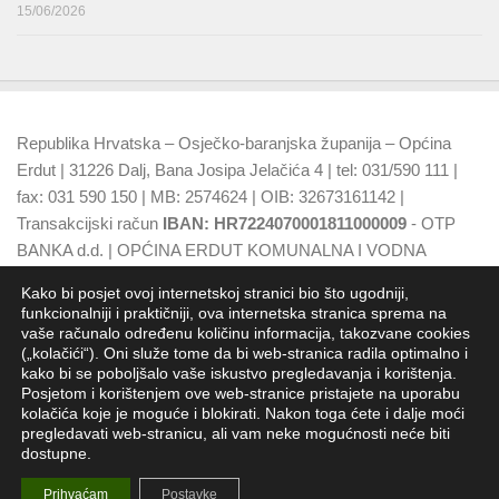
15/06/2026
Republika Hrvatska – Osječko-baranjska županija – Općina
Erdut | 31226 Dalj, Bana Josipa Jelačića 4 | tel: 031/590 111 |
fax: 031 590 150 | MB: 2574624 | OIB: 32673161142 |
Transakcijski račun
IBAN: HR7224070001811000009
- OTP
BANKA d.d. | OPĆINA ERDUT KOMUNALNA I VODNA
NAKNADA
IBAN: HR7924070001500015749
- OTP BANKA
Kako bi posjet ovoj internetskoj stranici bio što ugodniji,
d.d.
funkcionalniji i praktičniji, ova internetska stranica sprema na
vaše računalo određenu količinu informacija, takozvane cookies
(„kolačići“). Oni služe tome da bi web-stranica radila optimalno i
kako bi se poboljšalo vaše iskustvo pregledavanja i korištenja.
Posjetom i korištenjem ove web-stranice pristajete na uporabu
kolačića koje je moguće i blokirati. Nakon toga ćete i dalje moći
pregledavati web-stranicu, ali vam neke mogućnosti neće biti
dostupne.
Općina Erdut - Jedinica lokalne samouprave RH
Prihvaćam
Postavke