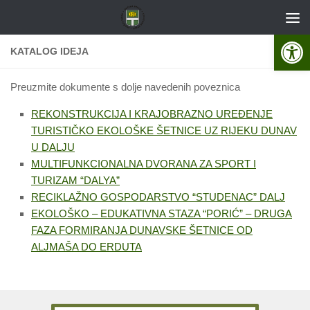
Skip to content
Open 
KATALOG IDEJA
Preuzmite dokumente s dolje navedenih poveznica
REKONSTRUKCIJA I KRAJOBRAZNO UREĐENJE
TURISTIČKO EKOLOŠKE ŠETNICE UZ RIJEKU DUNAV
U DALJU
MULTIFUNKCIONALNA DVORANA ZA SPORT I
TURIZAM “DALYA”
RECIKLAŽNO GOSPODARSTVO “STUDENAC” DALJ
EKOLOŠKO – EDUKATIVNA STAZA “PORIĆ” – DRUGA
FAZA FORMIRANJA DUNAVSKE ŠETNICE OD
ALJMAŠA DO ERDUTA