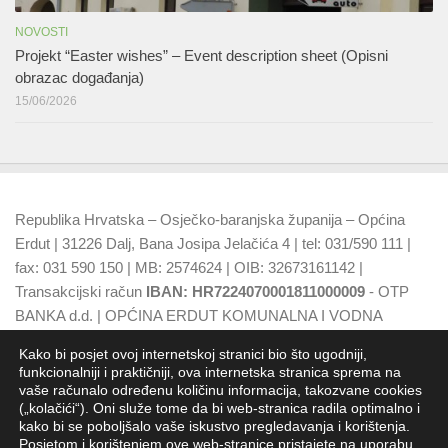
NOVOSTI
Projekt “Easter wishes” – Event description sheet (Opisni
obrazac događanja)
15/06/2026
Republika Hrvatska – Osječko-baranjska županija – Općina
Erdut | 31226 Dalj, Bana Josipa Jelačića 4 | tel: 031/590 111 |
fax: 031 590 150 | MB: 2574624 | OIB: 32673161142 |
Transakcijski račun
IBAN: HR7224070001811000009
- OTP
BANKA d.d. | OPĆINA ERDUT KOMUNALNA I VODNA
NAKNADA
IBAN: HR7924070001500015749
- OTP BANKA
Kako bi posjet ovoj internetskoj stranici bio što ugodniji,
d.d.
funkcionalniji i praktičniji, ova internetska stranica sprema na
vaše računalo određenu količinu informacija, takozvane cookies
(„kolačići“). Oni služe tome da bi web-stranica radila optimalno i
kako bi se poboljšalo vaše iskustvo pregledavanja i korištenja.
Posjetom i korištenjem ove web-stranice pristajete na uporabu