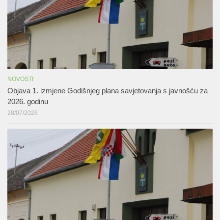
NOVOSTI
Objava 1. izmjene Godišnjeg plana savjetovanja s javnošću za
2026. godinu
28/07/2026