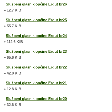
Službeni glasnik općine Erdut br26
» 12.7 KiB
Službeni glasnik općine Erdut br25
» 55.7 KiB
Službeni glasnik općine Erdut br24
» 112.6 KiB
Službeni glasnik općine Erdut br23
» 65.6 KiB
Službeni glasnik općine Erdut br22
» 42.8 KiB
Službeni glasnik općine Erdut br21
» 12.8 KiB
Službeni glasnik općine Erdut br20
» 32.6 KiB