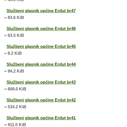
Službeni glasnik općine Erdut br47
» 83.6 KiB
Službeni glasnik općine Erdut br46
» 63.5 KiB
Službeni glasnik općine Erdut br45
» 8.2 KiB
Službeni glasnik općine Erdut br44
» 94.2 KiB
Službeni glasnik općine Erdut br43
» 608.0 KiB
Službeni glasnik općine Erdut br42
» 534.2 KiB
Službeni glasnik općine Erdut br41
» 911.0 KiB