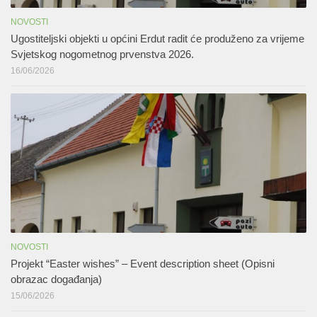
NOVOSTI
Ugostiteljski objekti u općini Erdut radit će produženo za vrijeme
Svjetskog nogometnog prvenstva 2026.
16/06/2026
NOVOSTI
Projekt “Easter wishes” – Event description sheet (Opisni
obrazac događanja)
15/06/2026