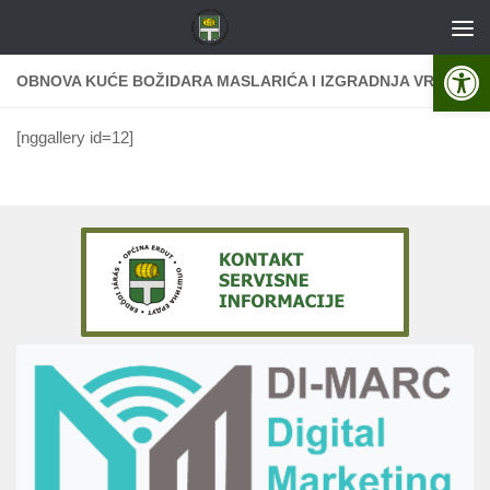
Skip to content
Open 
OBNOVA KUĆE BOŽIDARA MASLARIĆA I IZGRADNJA VRTIĆA
[nggallery id=12]