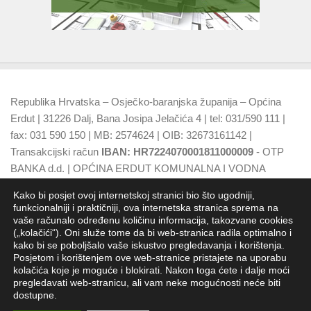
Republika Hrvatska – Osječko-baranjska županija – Općina
Erdut | 31226 Dalj, Bana Josipa Jelačića 4 | tel: 031/590 111 |
fax: 031 590 150 | MB: 2574624 | OIB: 32673161142 |
Transakcijski račun
IBAN: HR7224070001811000009
- OTP
BANKA d.d. | OPĆINA ERDUT KOMUNALNA I VODNA
NAKNADA
IBAN: HR7924070001500015749
- OTP BANKA
Kako bi posjet ovoj internetskoj stranici bio što ugodniji,
d.d.
funkcionalniji i praktičniji, ova internetska stranica sprema na
vaše računalo određenu količinu informacija, takozvane cookies
(„kolačići“). Oni služe tome da bi web-stranica radila optimalno i
kako bi se poboljšalo vaše iskustvo pregledavanja i korištenja.
Posjetom i korištenjem ove web-stranice pristajete na uporabu
kolačića koje je moguće i blokirati. Nakon toga ćete i dalje moći
pregledavati web-stranicu, ali vam neke mogućnosti neće biti
dostupne.
Općina Erdut - Jedinica lokalne samouprave RH