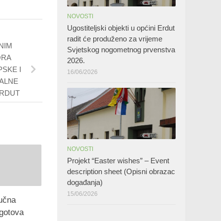
NOVOSTI
Ugostiteljski objekti u općini Erdut
radit će produženo za vrijeme
NIM
Svjetskog nogometnog prvenstva
ORA
2026.
SKE I
16/06/2026
ALNE
ERDUT
NOVOSTI
Projekt “Easter wishes” – Event
description sheet (Opisni obrazac
događanja)
15/06/2026
učna
 gotova