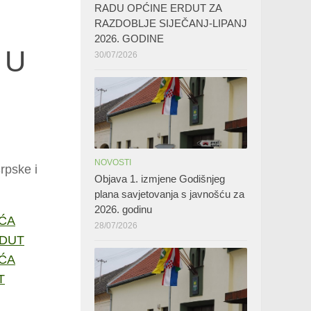
RADU OPĆINE ERDUT ZA
RAZDOBLJE SIJEČANJ-LIPANJ
2026. GODINE
 U
30/07/2026
NOVOSTI
rpske i
Objava 1. izmjene Godišnjeg
plana savjetovanja s javnošću za
2026. godinu
EĆA
28/07/2026
RDUT
EĆA
T