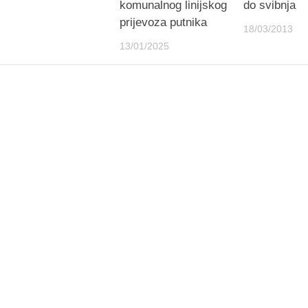
komunalnog linijskog
do svibnja
prijevoza putnika
18/03/2013
13/01/2025