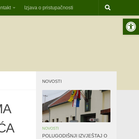
ntakt
Izjava o pristupačnosti
Open 
NOVOSTI
MA
ĆA
NOVOSTI
POLUGODIŠNJI IZVJEŠTAJ O