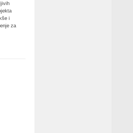
jivih
ojekta
še i
renje za