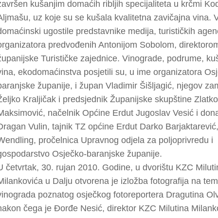
završen kušanjim domaćih ribljih specijaliteta u krčmi K
Aljmašu, uz koje su se kušala kvalitetna zavičajna vina. V
domaćinski ugostile predstavnike medija, turističkih agenc
organizatora predvođenih Antonijom Sobolom, direktoro
županijske Turističke zajednice. Vinograde, podrume, ku
vina, ekodomaćinstva posjetili su, u ime organizatora Os
baranjske županije, i župan Vladimir Šišljagić, njegov za
Željko Kraljičak i predsjednik Županijske skupštine Zlatko
Maksimović, načelnik Općine Erdut Jugoslav Vesić i don
Dragan Vulin, tajnik TZ općine Erdut Darko Barjaktarević,
Wendling, pročelnica Upravnog odjela za poljoprivredu i
gospodarstvo Osječko-baranjske županije.
U četvrtak, 30. rujan 2010. Godine, u dvorištu KZC Milut
Milankovića u Dalju otvorena je izložba fotografija na te
vinograda poznatog osječkog fotoreportera Dragutina Olv
nakon čega je Đorđe Nesić, direktor KZC Milutina Milank