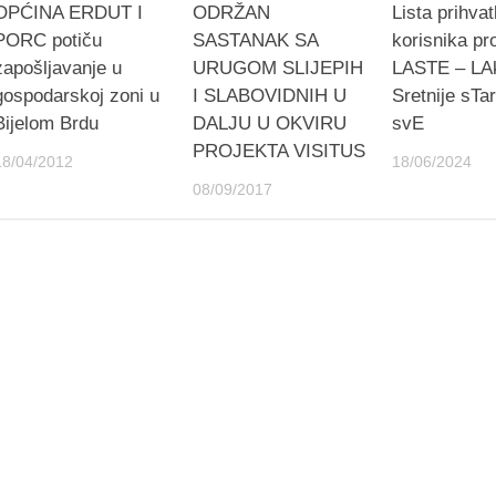
OPĆINA ERDUT I
ODRŽAN
Lista prihvatl
PORC potiču
SASTANAK SA
korisnika pr
zapošljavanje u
URUGOM SLIJEPIH
LASTE – LAk
gospodarskoj zoni u
I SLABOVIDNIH U
Sretnije sTa
Bijelom Brdu
DALJU U OKVIRU
svE
PROJEKTA VISITUS
18/04/2012
18/06/2024
08/09/2017