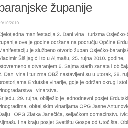
baranjske županije
09/10/2010
Cjelotjedna manifestacija 2. Dani vina i turizma Osječko
županije ove je godine održana na području Općine Erdu
Manifestaciju je službeno otvorio župan Osječko-baranjs
Vladimir Šišljagić i to u Aljmašu, 25. rujna 2010. godine,
istovremeno s otvaranjem 6. Sajma starih zanata i običaj
2. Dani vina i turizma OBŽ nastavljeni su u utorak, 28. ru
prostorijama Erdutske vinarije, gdje je održan okrugli sto
vinogradarstva i vinarstva.
Srijedu, 29. rujna, obilježio je jednodnevni posjet Erduts
vinogradima, obiteljskim vinarijama OPG Jasne Antunovi
Dalju i OPG Zlatka Janečića, seljačkom domaćinstvu Ivice
Aljmašu i na kraju posjet Svetištu Gospe od Utočišta. Obi