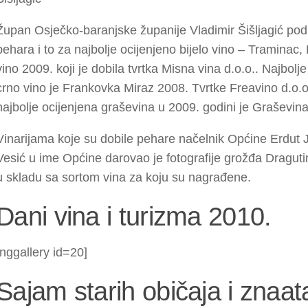
Župan Osječko-baranjske županije Vladimir Šišljagić podije
pehara i to za najbolje ocijenjeno bijelo vino – Traminac
vino 2009. koji je dobila tvrtka Misna vina d.o.o.. Najbolj
crno vino je Frankovka Miraz 2008. Tvrtke Freavino d.o.o
najbolje ocijenjena graševina u 2009. godini je Graševina 
Vinarijama koje su dobile pehare načelnik Općine Erdut 
Vesić u ime Općine darovao je fotografije grožđa Draguti
u skladu sa sortom vina za koju su nagrađene.
Dani vina i turizma 2010.
[nggallery id=20]
Sajam starih običaja i znaat