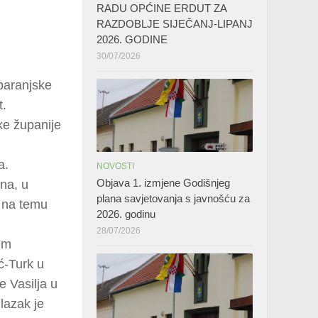
RADU OPĆINE ERDUT ZA
RAZDOBLJE SIJEČANJ-LIPANJ
2026. GODINE
30/07/2026
-baranjske
t.
ke županije
a.
NOVOSTI
Objava 1. izmjene Godišnjeg
jna, u
plana savjetovanja s javnošću za
l na temu
2026. godinu
28/07/2026
kim
ć-Turk u
 Vasilja u
lazak je