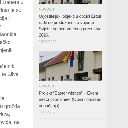
od Daneta u
NOVOSTI
inarije su
Ugostiteljski objekti u općini Erdut
ija i
radit će produženo za vrijeme
m
Svjetskog nogometnog prvenstva
šaonice
2026.
ječko-
16/06/2026
mjenik
ačelnik
 te Silva
NOVOSTI
Projekt “Easter wishes” – Event
ina
description sheet (Opisni obrazac
događanja)
mu grožđa i
15/06/2026
itza,
ovića, na