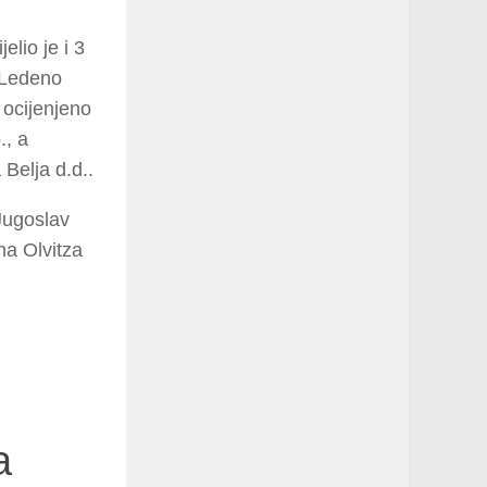
lio je i 3
, Ledeno
e ocijenjeno
., a
Belja d.d..
Jugoslav
na Olvitza
a