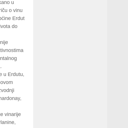
tkano u
iču o vinu
pćine Erdut
ivota do
nije
ktivnostima
entalnog
.
e u Erdutu,
inovom
zvodnji
chardonay,
e vinarije
lanine,