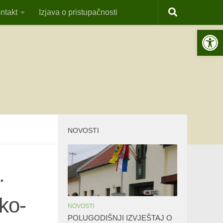
ntakt
Izjava o pristupačnosti
Open 
NOVOSTI
.
ko-
NOVOSTI
POLUGODIŠNJI IZVJEŠTAJ O