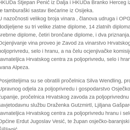
HKUDa Stjepan Penić iz Dalja i HKUDa Branko Herceg iz
te tamburaški sastav Bećarine iz Osijeka.
U nazočnosti velikog broja vinara , članova udruga i OP
dodijeljene su tri velike zlatne diplome, 14 zlatnih diplom
srebrne diplome, četiri brončane diplome, i dva priznanja
Ocjenjivanje vina proveo je Zavod za vinarstvo Hrvatsko
poljoprivredu, selo i hranu, a na čelu ocjenjivačke komisije
ravnateljica Hrvatskog centra za poljoprivredu, selo i hra
Ivana Alpeza.
Posjetiteljima su se obratili pročelnica Silva Wendling, pr
Upravnog odjela za poljoprivredu i gospodarstvo Osječk
županije, pročelnica Hrvatskog zavoda za poljoprivrednu
savjetodavnu službu Draženka Gutzmirtl, Ljiljana Gašpar
ravnateljica Hrvatskog centra za poljoprivredu hranu i se
Općine Erdut Jugoslav Vesić, te župan osječko-baranjski
Šišljagić