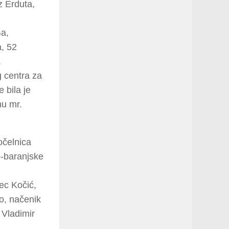
 Erduta,
Ga,
a, 52
.
g centra za
 bila je
nu mr.
očelnica
o-baranjske
ec Kočić,
lo, načenik
 Vladimir