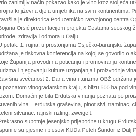
vrlo zanimljiv način pokazao kako je vino kroz stoljeća u
brojna književna djela umjetnika na svim kontinentima. Pr
završila je direktorica Poduzetničko-razvojonog centra O
Bojana Orsić prezentacijom projekta Cestama seoskog ž
prirode, zdravlja i odmora u Dalju.
U petak, 1. rujna, u prostorijama Osječko-baranjske župa
održana je tiskovna konferencija na kojoj se govorilo o a
koje Županija provodi na poticanju i promoviranju kontin
turizma i njegovanju kulture uzganjanja i proizvodnje vina
Završna svečanost 2. Dana vina i turizma OBŽ održana j
u poznatom vinogradarskom kraju, s blizu 500 ha pod v
lozom. Domaćin je bila Erdutska vinarija poznata po proi
čuvenih vina – erdutska graševina, pinot sivi, traminac, 
zeleni silvanac, rajnski rizling, zweigelt.
Prekrasno subotnje jesenjsko prijepodne u krugu Erdutsk
ispunile su pjesme i plesovi KUDa Petefi Šandor iz Dalj P