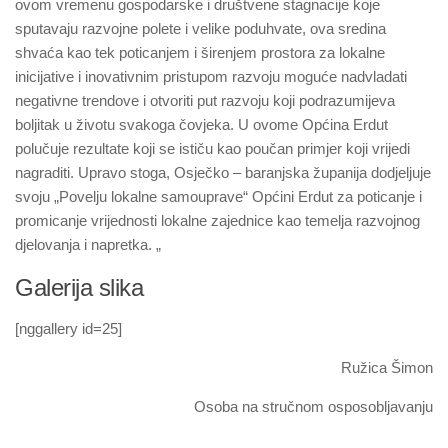
ovom vremenu gospodarske i društvene stagnacije koje
sputavaju razvojne polete i velike poduhvate, ova sredina
shvaća kao tek poticanjem i širenjem prostora za lokalne
inicijative i inovativnim pristupom razvoju moguće nadvladati
negativne trendove i otvoriti put razvoju koji podrazumijeva
boljitak u životu svakoga čovjeka. U ovome Općina Erdut
polučuje rezultate koji se ističu kao poučan primjer koji vrijedi
nagraditi. Upravo stoga, Osječko – baranjska županija dodjeljuje
svoju „Povelju lokalne samouprave“ Općini Erdut za poticanje i
promicanje vrijednosti lokalne zajednice kao temelja razvojnog
djelovanja i napretka. „
Galerija slika
[nggallery id=25]
Ružica Šimon
Osoba na stručnom osposobljavanju