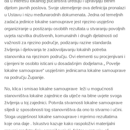
da u interesu lokalnog pučanstva uređuju i upravljaju bitnim
dijelom javnih poslova. Svoje utemeljenje ova definicija pronalazi
u Ustavu i nizu međunarodnih dokumenata. Jedna od temeljnih
zadaća jedinice lokalne samouprave jest njezino uspješno
organiziranje u postizanju osobitih rezultata u stvaranju povoljnih
uvjeta razvitka društvenih, komunalnih i drugih djelatnosti od
važnosti za njezino područje, podizanju razine standarda
življenja i djelovanja te zadovoljavanju lokalnih potreba
stanovnika na njezinom području. Ovi elementi su procjenjivani i
cijenjeni te osobito isticani u dosadašnjim dodjelama „ Povelje
lokalne samouprave“ uspješnim jedinicama lokalne samouprave
na području Županije.
No, klica i smisao lokalne samouprave leži u mogućnosti
stanovništva lokalne zajednice da utječe na bitne uvjete svoga
življenja u toj zajednici. Potvrda stvarnosti lokalne samouprave
slijedi iz sposobnosti tog stanovništva da ono to stvarno i učini.
Stoga uspješnost lokalne samouprave i mjerimo rezultatima
koje ona daje . Iskustvo kazuje kako raspoloživi materijalni