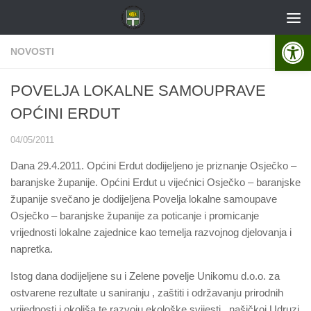
Skip to content
Open 
NOVOSTI
POVELJA LOKALNE SAMOUPRAVE
OPĆINI ERDUT
04/05/2011
Dana 29.4.2011. Općini Erdut dodijeljeno je priznanje Osječko –
baranjske županije. Općini Erdut u vijećnici Osječko – baranjske
županije svečano je dodijeljena Povelja lokalne samoupave
Osječko – baranjske županije za poticanje i promicanje
vrijednosti lokalne zajednice kao temelja razvojnog djelovanja i
napretka.
Istog dana dodijeljene su i Zelene povelje Unikomu d.o.o. za
ostvarene rezultate u saniranju , zaštiti i održavanju prirodnih
vrijednosti i okoliša te razvoju ekološke svijesti , našičkoj Udruzi