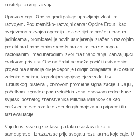
nositelja takvog razvoja.
Upravo stoga i Općina gradi poluge upravljanja vlastitim
razvojem. Poduzetničko- razvojni centar Općine Erdut , kao
svojevrsna razvojna agencija koja se rijetko sreće u manjim
jedinicama , promicatelj je novih usmjerenja izraženih razvojnim
projektima financiranim sredstvima za kojima se traga u
nacionalnim i međunarodnim izvorima financiranja. Zahvaljujući
ovakvom pristupu Općina Erdut se može podičiti ostvarenim
projektima sanacije divlje deponije i divljih odlagališta, ekološkim
zelenim otocima, izgradnjom spojnog cjevovoda tzv.
Erdutskog prstena , obnovom prometne signalizacije u Dalju ,
početkom izgradnje poduzetničkih zona, obnovom rodne kuće
svjetski poznatog znanstvenika Milutina Milankovića kao
drušvtenim centrom te nizom drugih projekata u pripremi ili u
fazi evaluacije.
Vrijednost svakog sustava, pa tako i sustava lokalne
samouprave , izražava se prije svega u rezultatima koje daje. U