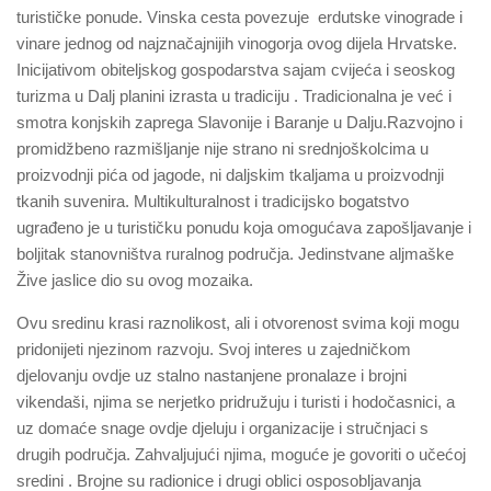
turističke ponude. Vinska cesta povezuje erdutske vinograde i
vinare jednog od najznačajnijih vinogorja ovog dijela Hrvatske.
Inicijativom obiteljskog gospodarstva sajam cvijeća i seoskog
turizma u Dalj planini izrasta u tradiciju . Tradicionalna je već i
smotra konjskih zaprega Slavonije i Baranje u Dalju.Razvojno i
promidžbeno razmišljanje nije strano ni srednjoškolcima u
proizvodnji pića od jagode, ni daljskim tkaljama u proizvodnji
tkanih suvenira. Multikulturalnost i tradicijsko bogatstvo
ugrađeno je u turističku ponudu koja omogućava zapošljavanje i
boljitak stanovništva ruralnog područja. Jedinstvane aljmaške
Žive jaslice dio su ovog mozaika.
Ovu sredinu krasi raznolikost, ali i otvorenost svima koji mogu
pridonijeti njezinom razvoju. Svoj interes u zajedničkom
djelovanju ovdje uz stalno nastanjene pronalaze i brojni
vikendaši, njima se nerjetko pridružuju i turisti i hodočasnici, a
uz domaće snage ovdje djeluju i organizacije i stručnjaci s
drugih područja. Zahvaljujući njima, moguće je govoriti o učećoj
sredini . Brojne su radionice i drugi oblici osposobljavanja