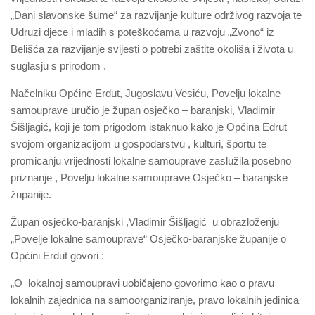
„Dani slavonske šume“ za razvijanje kulture održivog razvoja te
Udruzi djece i mladih s poteškoćama u razvoju „Zvono“ iz
Belišća za razvijanje svijesti o potrebi zaštite okoliša i života u
suglasju s prirodom .
Načelniku Općine Erdut, Jugoslavu Vesiću, Povelju lokalne
samouprave uručio je župan osječko – baranjski, Vladimir
Šišljagić, koji je tom prigodom istaknuo kako je Općina Edrut
svojom organizacijom u gospodarstvu , kulturi, športu te
promicanju vrijednosti lokalne samouprave zaslužila posebno
priznanje , Povelju lokalne samouprave Osječko – baranjske
županije.
Župan osječko-baranjski ,Vladimir Šišljagić u obrazloženju
„Povelje lokalne samouprave“ Osječko-baranjske županije o
Općini Erdut govori :
„O lokalnoj samoupravi uobičajeno govorimo kao o pravu
lokalnih zajednica na samoorganiziranje, pravo lokalnih jedinica