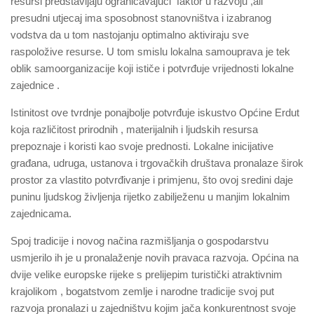
resursi predstavljaju ograničavajući faktor u razvoju ,ali
presudni utjecaj ima sposobnost stanovništva i izabranog
vodstva da u tom nastojanju optimalno aktiviraju sve
raspoložive resurse. U tom smislu lokalna samouprava je tek
oblik samoorganizacije koji ističe i potvrđuje vrijednosti lokalne
zajednice .
Istinitost ove tvrdnje ponajbolje potvrđuje iskustvo Općine Erdut
koja različitost prirodnih , materijalnih i ljudskih resursa
prepoznaje i koristi kao svoje prednosti. Lokalne inicijative
građana, udruga, ustanova i trgovačkih društava pronalaze širok
prostor za vlastito potvrđivanje i primjenu, što ovoj sredini daje
puninu ljudskog življenja rijetko zabilježenu u manjim lokalnim
zajednicama.
Spoj tradicije i novog načina razmišljanja o gospodarstvu
usmjerilo ih je u pronalaženje novih pravaca razvoja. Općina na
dvije velike europske rijeke s prelijepim turistički atraktivnim
krajolikom , bogatstvom zemlje i narodne tradicije svoj put
razvoja pronalazi u zajedništvu kojim jača konkurentnost svoje