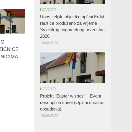
NOVOSTI
Ugostiteljski objekti u općini Erdut
radit će produženo za vrijeme
Svjetskog nogometnog prvenstva
2026.
 O
16/06/2026
ŽIĆNICE
NICIMA
NOVOSTI
Projekt “Easter wishes” – Event
description sheet (Opisni obrazac
događanja)
15/06/2026