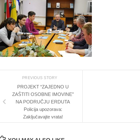
PREVIOUS STORY
PROJEKT “ZAJEDNO U
ZAŠTITI OSOBNE IMOVINE”
NA PODRUČJU ERDUTA
Policija upozorava:
Zaključavajte vrata!
YOU MAY ALSO LIKE...