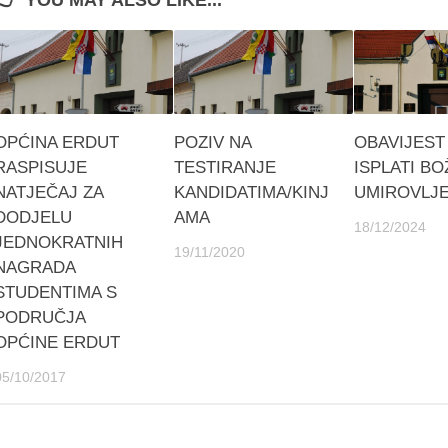
OPĆINA ERDUT
POZIV NA
OBAVIJEST
RASPISUJE
TESTIRANJE
ISPLATI BO
NATJEČAJ ZA
KANDIDATIMA/KINJ
UMIROVLJE
DODJELU
AMA
18/12/2024
JEDNOKRATNIH
19/11/2020
NAGRADA
STUDENTIMA S
PODRUČJA
OPĆINE ERDUT
05/10/2017