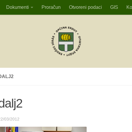
Dokumenti
Proračun
Otvoreni podaci
GIS
Ko
DALJ2
dalj2
22/03/2012