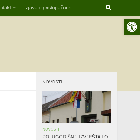
ntakt
Izjava o pristupačnosti
Open 
NOVOSTI
NOVOSTI
POLUGODIŠNJI IZVJEŠTAJ O