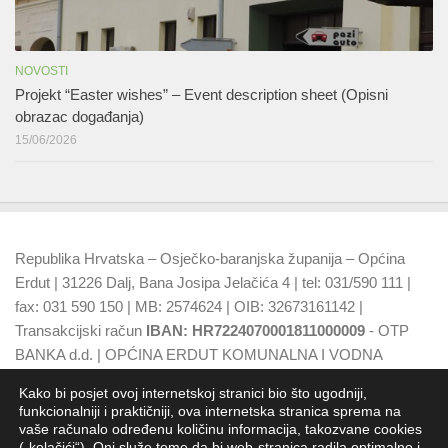
NOVOSTI
Projekt “Easter wishes” – Event description sheet (Opisni
obrazac događanja)
15/06/2026
Republika Hrvatska – Osječko-baranjska županija – Općina
Erdut | 31226 Dalj, Bana Josipa Jelačića 4 | tel: 031/590 111 |
fax: 031 590 150 | MB: 2574624 | OIB: 32673161142 |
Transakcijski račun
IBAN: HR7224070001811000009
- OTP
BANKA d.d. | OPĆINA ERDUT KOMUNALNA I VODNA
NAKNADA
IBAN: HR7924070001500015749
- OTP BANKA
Kako bi posjet ovoj internetskoj stranici bio što ugodniji,
d.d.
funkcionalniji i praktičniji, ova internetska stranica sprema na
vaše računalo određenu količinu informacija, takozvane cookies
(„kolačići“). Oni služe tome da bi web-stranica radila optimalno i