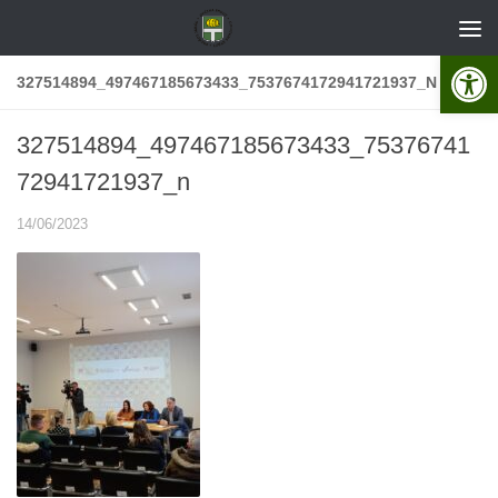
Skip to content
Open 
327514894_497467185673433_7537674172941721937_N
327514894_497467185673433_75376741
72941721937_n
14/06/2023