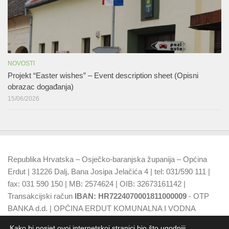
NOVOSTI
Projekt “Easter wishes” – Event description sheet (Opisni
obrazac događanja)
15/06/2026
Republika Hrvatska – Osječko-baranjska županija – Općina
Erdut | 31226 Dalj, Bana Josipa Jelačića 4 | tel: 031/590 111 |
fax: 031 590 150 | MB: 2574624 | OIB: 32673161142 |
Transakcijski račun
IBAN: HR7224070001811000009
- OTP
BANKA d.d. | OPĆINA ERDUT KOMUNALNA I VODNA
NAKNADA
IBAN: HR7924070001500015749
- OTP BANKA
Kako bi posjet ovoj internetskoj stranici bio što ugodniji,