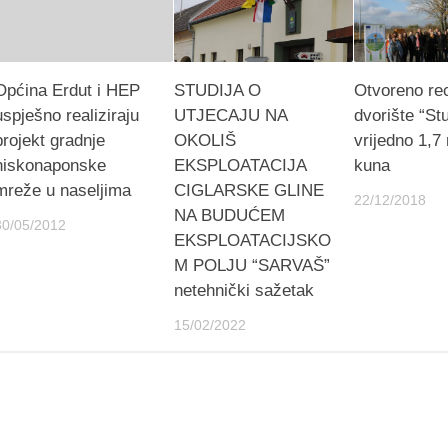
Općina Erdut i HEP
STUDIJA O
Otvoreno re
uspješno realiziraju
UTJECAJU NA
dvorište “St
projekt gradnje
OKOLIŠ
vrijedno 1,7 
niskonaponske
EKSPLOATACIJA
kuna
mreže u naseljima
CIGLARSKE GLINE
22/12/2018
NA BUDUĆEM
30/05/2012
EKSPLOATACIJSKO
M POLJU “SARVAŠ”
netehnički sažetak
15/02/2022