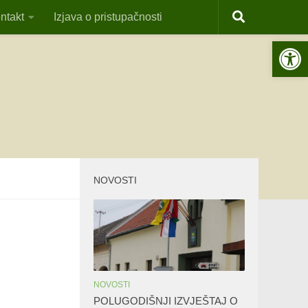
ntakt
Izjava o pristupačnosti
Open 
NOVOSTI
NOVOSTI
POLUGODIŠNJI IZVJEŠTAJ O