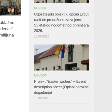
NOVOSTI
Ugostiteljski objekti u općini Erdut
radit će produženo za vrijeme
ciklažno
Svjetskog nogometnog prvenstva
udenac”,
2026.
milijuna
16/06/2026
NOVOSTI
Projekt “Easter wishes” – Event
description sheet (Opisni obrazac
događanja)
15/06/2026