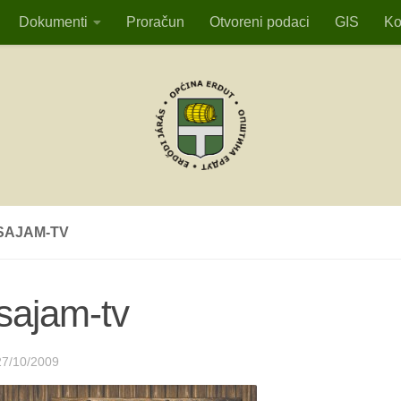
Dokumenti
Proračun
Otvoreni podaci
GIS
Ko
SAJAM-TV
sajam-tv
27/10/2009