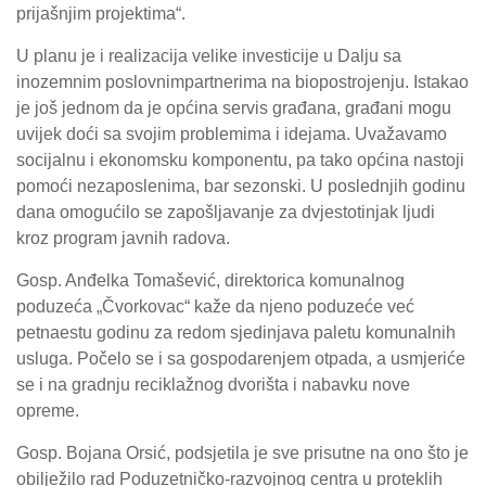
prijašnjim projektima“.
U planu je i realizacija velike investicije u Dalju sa
inozemnim poslovnim
partnerima na biopostrojenju
.
Istakao
je još jednom da je općina
servis građana
, građani mogu
uvijek doći sa svojim problemima i idejama. Uvažavamo
socijalnu i ekonomsku komponentu, pa tako općina nastoji
pomoći nezaposlenima, bar sezonski. U poslednjih godinu
dana omogućilo se zapošljavanje za dvjestotinjak ljudi
kroz program javnih radova.
Gosp. Anđelka Tomašević, direktorica komunalnog
poduzeća „Čvorkovac“ kaže da njeno poduzeće već
petnaestu godinu za redom sjedinjava paletu komunalnih
usluga. Počelo se i sa gospodarenjem otpada, a usmjeriće
se i na gradnju reciklažnog dvorišta i nabavku nove
opreme.
Gosp. Bojana Orsić, podsjetila je sve prisutne na ono što je
obilježilo rad Poduzetničko-razvojnog centra u proteklih