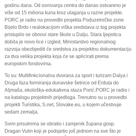
godinu dana. Od osnivanja centra do danas ostvareno je
više od 15 miliona kuna kroz ulaganja u razne projekte.
PORC je radio na provedbi projekta Poduzetničke zone
Bijelo Brdo i realokacijom viška sredstava iz tog projekta
pristupilo se obnovi stare škole u Dalju. Stara ljepotica
dobila je novo lice i izgled. Ministarstvo regionalnog
razvoja obezbjediti će sredstva za projektnu dokumentaciju
za dva velika projekta koja će se aplicirati prema
europskim fondovima.
To su: Multifinkcionalna dvorana za sport i turizam
Dalya
i
Druga faza formiranja dunavske šetnice od Erduta do
Aljmaša, ekološka-edukativna staza
Porić.
PORC je radio i
na katalogu projektnih prijedloga. Trenutno su u provedbi
projekti Turistika, S.net, Slovake.eu, u kojem učestvuje
sedam zemalja.
Svim prisutnima se obratio i zamjenik župana gosp.
Dragan Vulin koji je podsjetio još jednom na sve što je