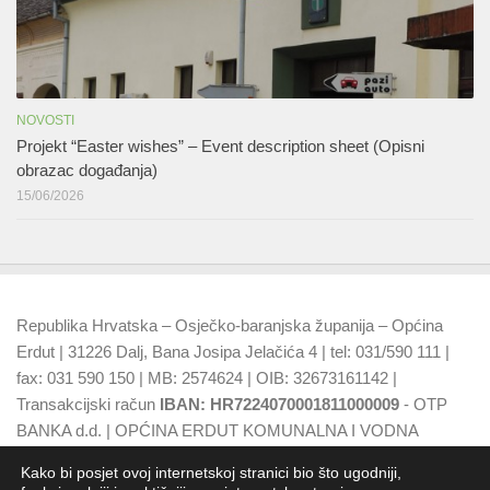
NOVOSTI
Projekt “Easter wishes” – Event description sheet (Opisni
obrazac događanja)
15/06/2026
Republika Hrvatska – Osječko-baranjska županija – Općina
Erdut | 31226 Dalj, Bana Josipa Jelačića 4 | tel: 031/590 111 |
fax: 031 590 150 | MB: 2574624 | OIB: 32673161142 |
Transakcijski račun
IBAN: HR7224070001811000009
- OTP
BANKA d.d. | OPĆINA ERDUT KOMUNALNA I VODNA
NAKNADA
IBAN: HR7924070001500015749
- OTP BANKA
Kako bi posjet ovoj internetskoj stranici bio što ugodniji,
d.d.