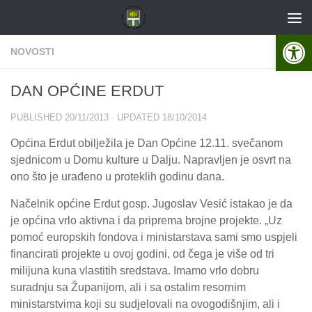
Skip to content
Open 
NOVOSTI
DAN OPĆINE ERDUT
PUBLISHED
20/11/2013
· UPDATED
18/10/2014
Općina Erdut obilježila je Dan Općine 12.11. svečanom
sjednicom u Domu kulture u Dalju. Napravljen je osvrt na
ono što je urađeno u proteklih godinu dana.
Načelnik općine Erdut gosp. Jugoslav Vesić istakao je da
je općina vrlo aktivna i da priprema brojne projekte. „
Uz
pomoć europskih fondova i ministarstava sami smo uspjeli
financirati projekte u ovoj godini, od čega je više od tri
milijuna kuna vlastitih sredstava. Imamo vrlo dobru
suradnju sa Županijom, ali i sa ostalim resornim
ministarstvima koji su sudjelovali na ovogodišnjim, ali i