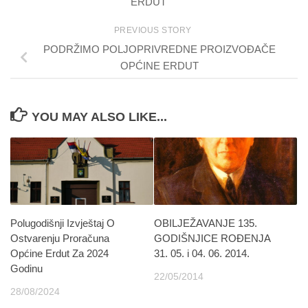
ERDUT
PREVIOUS STORY
PODRŽIMO POLJOPRIVREDNE PROIZVOĐAČE
OPĆINE ERDUT
YOU MAY ALSO LIKE...
Polugodišnji Izvještaj O
OBILJEŽAVANJE 135.
Ostvarenju Proračuna
GODIŠNJICE ROĐENJA
Općine Erdut Za 2024
31. 05. i 04. 06. 2014.
Godinu
22/05/2014
28/08/2024