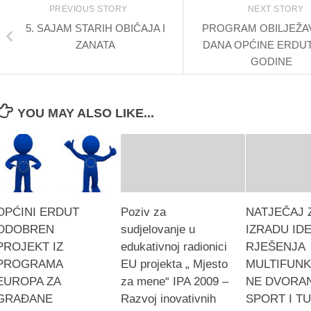
PREVIOUS STORY
NEXT STORY
5. SAJAM STARIH OBIČAJA I
PROGRAM OBILJEŽA
ZANATA
DANA OPĆINE ERDUT 
GODINE
YOU MAY ALSO LIKE...
OPĆINI ERDUT
Poziv za
NATJEČAJ 
ODOBREN
sudjelovanje u
IZRADU ID
PROJEKT IZ
edukativnoj radionici
RJEŠENJA
PROGRAMA
EU projekta „ Mjesto
MULTIFUNK
EUROPA ZA
za mene“ IPA 2009 –
NE DVORAN
GRAĐANE
Razvoj inovativnih
SPORT I T