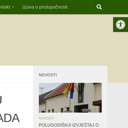
ntakt
Izjava o pristupačnosti
Open 
NOVOSTI
U
ADA
NOVOSTI
POLUGODIŠNJI IZVJEŠTAJ O