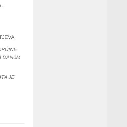
9.
TJEVA
OPĆINE
IM DAN0M
TA JE