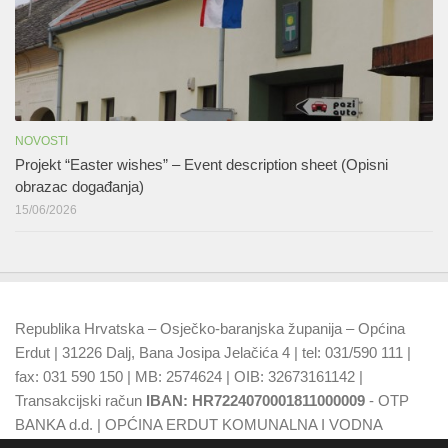
NOVOSTI
Projekt “Easter wishes” – Event description sheet (Opisni
obrazac događanja)
15/06/2026
Republika Hrvatska – Osječko-baranjska županija – Općina
Erdut | 31226 Dalj, Bana Josipa Jelačića 4 | tel: 031/590 111 |
fax: 031 590 150 | MB: 2574624 | OIB: 32673161142 |
Transakcijski račun
IBAN: HR7224070001811000009
- OTP
BANKA d.d. | OPĆINA ERDUT KOMUNALNA I VODNA