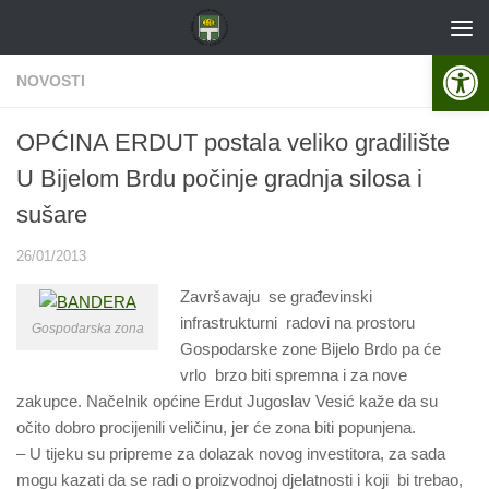
Skip to content
Open 
NOVOSTI
OPĆINA ERDUT postala veliko gradilište
U Bijelom Brdu počinje gradnja silosa i
sušare
26/01/2013
Završavaju se građevinski
infrastrukturni radovi na prostoru
Gospodarska zona
Gospodarske zone Bijelo Brdo pa će
vrlo brzo biti spremna i za nove
zakupce. Načelnik općine Erdut Jugoslav Vesić kaže da su
očito dobro procijenili veličinu, jer će zona biti popunjena.
– U tijeku su pripreme za dolazak novog investitora, za sada
mogu kazati da se radi o proizvodnoj djelatnosti i koji bi trebao,