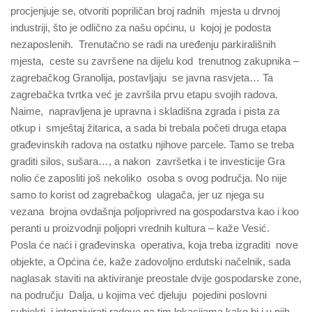
procjenjuje se, otvoriti popriličan broj radnih mjesta u drvnoj
industriji, što je odlično za našu općinu, u kojoj je podosta
nezaposlenih. Trenutačno se radi na uređenju parkirališnih
mjesta, ceste su završene na dijelu kod trenutnog zakupnika –
zagrebačkog Granolija, postavljaju se javna rasvjeta… Ta
zagrebačka tvrtka već je završila prvu etapu svojih radova.
Naime, napravljena je upravna i skladišna zgrada i pista za
otkup i smještaj žitarica, a sada bi trebala početi druga etapa
građevinskih radova na ostatku njihove parcele. Tamo se treba
graditi silos, sušara…, a nakon završetka i te investicije Gra
nolio će zaposliti još nekoliko osoba s ovog područja. No nije
samo to korist od zagrebačkog ulagača, jer uz njega su
vezana brojna ovdašnja poljoprivred na gospodarstva kao i koo
peranti u proizvodnji poljopri vrednih kultura – kaže Vesić.
Posla će naći i građevinska operativa, koja treba izgraditi nove
objekte, a Općina će, kaže zadovoljno erdutski načelnik, sada
naglasak staviti na aktiviranje preostale dvije gospodarske zone,
na području Dalja, u kojima već djeluju pojedini poslovni
subjekti, i intenzivirati radove na tim lokacijama kako bi i u njih