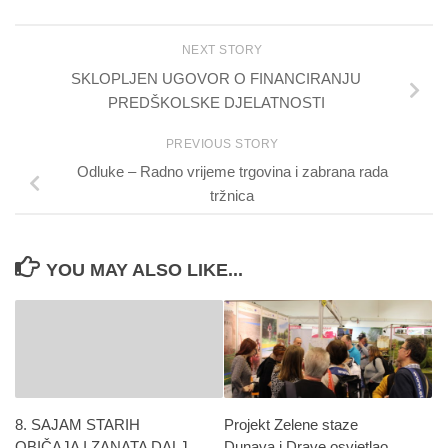
NEXT STORY
SKLOPLJEN UGOVOR O FINANCIRANJU
PREDŠKOLSKE DJELATNOSTI
PREVIOUS STORY
Odluke – Radno vrijeme trgovina i zabrana rada
tržnica
YOU MAY ALSO LIKE...
8. SAJAM STARIH
Projekt Zelene staze
OBIČAJA I ZANATA DALJ,
Dunava i Drave osvjetlao