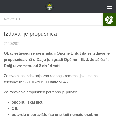
Skip to content
Open 
NOVOSTI
Izdavanje propusnica
24/03/2020
Obavještavaju se svi građani Općine Erdut da se izdavanje
propusnica vrši u Dalju (u zgradi Općine – B. J. Jelačića 4,
Dalj) u vremenu od 8 do 14 sati
Za sva hitna izdavanja van radnog vremena, javiti se na
telefone:
099/2191-291; 099/4827-046
Za izdavanje propusnica potrebno je priložiti:
osobnu iskaznicu
OIB
potvrdu o boravištu (za one koji nemaju osobnu