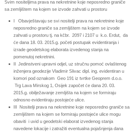
Svim nositeljima prava na nekretnine koje neposredno graniče
sa zemljištem na kojem se izvode zahvati u prostoru
I Obavještavaju se svi nositelji prava na nekretnine koje
neposredno graniče sa zemljištem na kojem se izvode
zahvati u prostoru tj. na kčbr. 2097 i 2107 u k.o. Erdut, da
će dana 18. 03. 2015.g. početi postupak evidentiranja i
izrade geodetskog elaborata izvedenog stanja na
pomenutoj nekretnini.
II Jedinstveni upravni odjel, uz stručnu pomoć ovlaštenog
inženjera geodezije Vladimir Slivac dipl. ing. evidentiran u
komori pod oznakom Geo 191 iz tvrtke Geoprem d.o.o.
Trg Lava Mirskog 1, Osijek započet će dana 20. 03.
2015.g. obilježavanje zemljišta na kojem se formiraju
odnosno evidentiraju postojeće ulice.
III Nositelji prava na nekretnine koje neposredno graniče sa
zemljištem na kojem se formiraju postojeće ulice mogu
obaviti i uvid u geodetski elaborat izvedenog stanja
navedene lokacije i zatražiti eventualna pojašnjenja dana