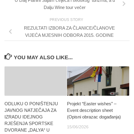
U Dalj Planini Sajam cvijeća i seoskog turizma, a u
Dalju Wine tour večer
PREVIOUS STORY
REZULTATI IZBORA ZA ČLANICE/ČLANOVE
VIJEĆA MJESNIH ODBORA 2015. GODINE
YOU MAY ALSO LIKE...
ODLUKU O PONIŠTENJU
Projekt “Easter wishes” –
JAVNOG NATJEČAJA ZA
Event description sheet
IZRADU IDEJNOG
(Opisni obrazac događanja)
RJEŠENJA SPORTSKE
15/06/2026
DVORANE „DALYA“ U