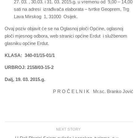
27. 03. , 30.03. i 31. 03. 2015.g. u vremenu od 9,00 – 14,00
sati na adresi izrađivača elaborata – tvrtke Geoprem, Trg
Lava Mirskog 1, 31000 Osijek.
Ovaj poziv objavit će se na Oglasnoj ploči Općine, oglasnoj
ploči mjesnog odbora, web stranici općine Erdut i službenom
glasniku općine Erdut.
KLASA: 340-01/15-01/1
URBROJ: 2158/03-15-2
Dalj, 19. 03. 2015.g.
P R O Č E L N I K Mr.sc. Branko Jović
NEXT STORY