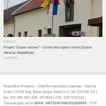
NOVOSTI
Projekt “Easter wishes” – Event description sheet (Opisni
obrazac događanja)
15/06/2026
Republika Hrvatska – Osječko-baranjska županija – Općina
Erdut | 31226 Dalj, Bana Josipa Jelačića 4 | tel: 031/590 111 |
fax: 031 590 150 | MB: 2574624 | OIB: 32673161142 |
Transakcijski račun
IBAN: HR7224070001811000009
- OTP