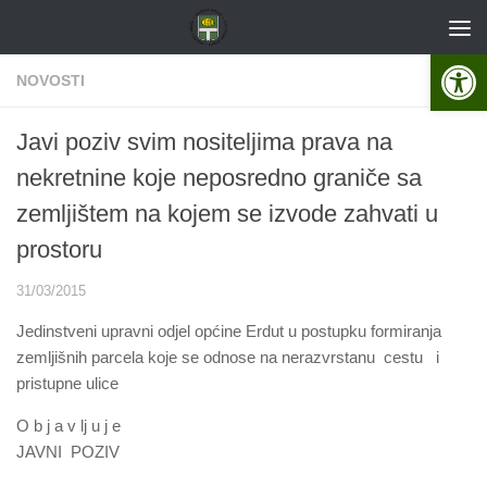
Skip to content
Open 
NOVOSTI
Javi poziv svim nositeljima prava na
nekretnine koje neposredno graniče sa
zemljištem na kojem se izvode zahvati u
prostoru
31/03/2015
Jedinstveni upravni odjel općine Erdut u postupku formiranja
zemljišnih parcela koje se odnose na nerazvrstanu cestu i
pristupne ulice
O b j a v lj u j e
JAVNI POZIV