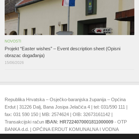
NOVOSTI
Projekt “Easter wishes” – Event description sheet (Opisni
obrazac događanja)
15/06/2026
Republika Hrvatska – Osječko-baranjska županija – Općina
Erdut | 31226 Dalj, Bana Josipa Jelačića 4 | tel: 031/590 111 |
fax: 031 590 150 | MB: 2574624 | OIB: 32673161142 |
Transakcijski račun
IBAN: HR7224070001811000009
- OTP
BANKA d.d. | OPĆINA ERDUT KOMUNALNA I VODNA
NAKNADA
IBAN: HR7924070001500015749
- OTP BANKA