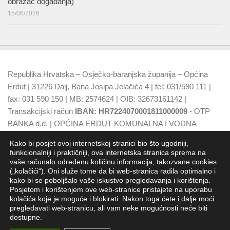
obrazac događanja)
15/06/2026
Republika Hrvatska – Osječko-baranjska županija – Općina
Erdut | 31226 Dalj, Bana Josipa Jelačića 4 | tel: 031/590 111 |
fax: 031 590 150 | MB: 2574624 | OIB: 32673161142 |
Transakcijski račun
IBAN: HR7224070001811000009
- OTP
BANKA d.d. | OPĆINA ERDUT KOMUNALNA I VODNA
NAKNADA
IBAN: HR7924070001500015749
- OTP BANKA
Kako bi posjet ovoj internetskoj stranici bio što ugodniji,
d.d.
funkcionalniji i praktičniji, ova internetska stranica sprema na
vaše računalo određenu količinu informacija, takozvane cookies
(„kolačići“). Oni služe tome da bi web-stranica radila optimalno i
kako bi se poboljšalo vaše iskustvo pregledavanja i korištenja.
Posjetom i korištenjem ove web-stranice pristajete na uporabu
kolačića koje je moguće i blokirati. Nakon toga ćete i dalje moći
pregledavati web-stranicu, ali vam neke mogućnosti neće biti
dostupne.
Općina Erdut - Jedinica lokalne samouprave RH