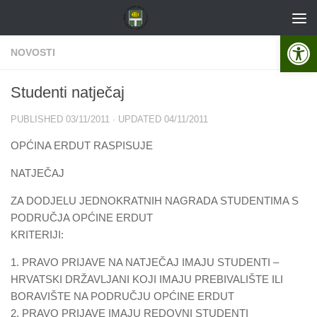
Skip to content
Open 
NOVOSTI
Studenti natječaj
PUBLISHED
03/11/2011
· UPDATED
04/11/2011
OPĆINA ERDUT RASPISUJE
NATJEČAJ
ZA DODJELU JEDNOKRATNIH NAGRADA STUDENTIMA S
PODRUČJA OPĆINE ERDUT
KRITERIJI:
1. PRAVO PRIJAVE NA NATJEČAJ IMAJU STUDENTI –
HRVATSKI DRŽAVLJANI KOJI IMAJU PREBIVALIŠTE ILI
BORAVIŠTE NA PODRUČJU OPĆINE ERDUT
2. PRAVO PRIJAVE IMAJU REDOVNI STUDENTI