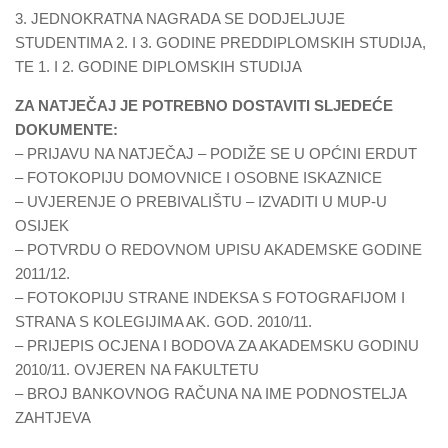
3. JEDNOKRATNA NAGRADA SE DODJELJUJE
STUDENTIMA 2. I 3. GODINE PREDDIPLOMSKIH STUDIJA,
TE 1. I 2. GODINE DIPLOMSKIH STUDIJA
ZA NATJEČAJ JE POTREBNO DOSTAVITI SLJEDEĆE
DOKUMENTE:
– PRIJAVU NA NATJEČAJ – PODIŽE SE U OPĆINI ERDUT
– FOTOKOPIJU DOMOVNICE I OSOBNE ISKAZNICE
– UVJERENJE O PREBIVALIŠTU – IZVADITI U MUP-U
OSIJEK
– POTVRDU O REDOVNOM UPISU AKADEMSKE GODINE
2011/12.
– FOTOKOPIJU STRANE INDEKSA S FOTOGRAFIJOM I
STRANA S KOLEGIJIMA AK. GOD. 2010/11.
– PRIJEPIS OCJENA I BODOVA ZA AKADEMSKU GODINU
2010/11. OVJEREN NA FAKULTETU
– BROJ BANKOVNOG RAČUNA NA IME PODNOSTELJA
ZAHTJEVA