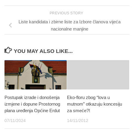
PREVIOUS STORY
Liste kandidata i zbirne liste za Izbore članova vijeća
nacionalne manjine
YOU MAY ALSO LIKE...
Postupak izrade i donošenja
Eko-floru zbog “lova u
izmjene i dopune Prostornog
mutnom” otkazuju koncesiju
plana uređenja Općine Erdut
za smeće?!
07/11/2024
14/11/2012