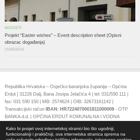
NOVOSTI
Projekt “Easter wishes” – Event description sheet (Opisni
obrazac događanja)
15/06/2026
Republika Hrvatska – Osječko-baranjska županija – Općina
Erdut | 31226 Dalj, Bana Josipa Jelačića 4 | tel: 031/590 111 |
fax: 031 590 150 | MB: 2574624 | OIB: 32673161142 |
Transakcijski račun
IBAN: HR7224070001811000009
- OTP
BANKA d.d. | OPĆINA ERDUT KOMUNALNA I VODNA
NAKNADA
IBAN: HR7924070001500015749
- OTP BANKA
Kako bi posjet ovoj internetskoj stranici bio što ugodniji,
d.d.
funkcionalniji i praktičniji, ova internetska stranica sprema na
vaše računalo određenu količinu informacija, takozvane cookies