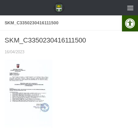
Skip to content
Open 
SKM_C3350230416111500
SKM_C3350230416111500
16/04/2023