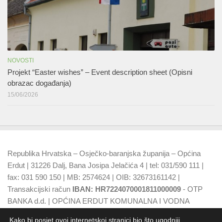
NOVOSTI
Projekt “Easter wishes” – Event description sheet (Opisni
obrazac događanja)
15/06/2026
Republika Hrvatska – Osječko-baranjska županija – Općina
Erdut | 31226 Dalj, Bana Josipa Jelačića 4 | tel: 031/590 111 |
fax: 031 590 150 | MB: 2574624 | OIB: 32673161142 |
Transakcijski račun
IBAN: HR7224070001811000009
- OTP
BANKA d.d. | OPĆINA ERDUT KOMUNALNA I VODNA
NAKNADA
IBAN: HR7924070001500015749
- OTP BANKA
Kako bi posjet ovoj internetskoj stranici bio što ugodniji,