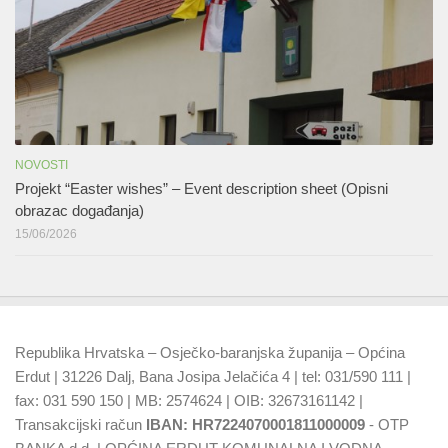
NOVOSTI
Projekt “Easter wishes” – Event description sheet (Opisni
obrazac događanja)
15/06/2026
Republika Hrvatska – Osječko-baranjska županija – Općina
Erdut | 31226 Dalj, Bana Josipa Jelačića 4 | tel: 031/590 111 |
fax: 031 590 150 | MB: 2574624 | OIB: 32673161142 |
Transakcijski račun
IBAN: HR7224070001811000009
- OTP