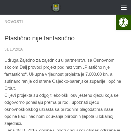
Skip to content
Open 
NOVOSTI
Plastično nije fantastično
31/10/2016
Udruga Zajedno za zajednicu u partnerstvu sa Osnovnom
školom Dalj provodi projekt pod nazivom „Plastično nije
fantastično“. Ukupna vrijednost projekta je 7.600,00 kn, a
sufinanciran je od strane Osječko-baranjske županije i općine
Erdut.
Ciljevi projekta su odgojiti ekološki osviještenu djecu koja se
odgovorno ponašaju prema prirodi, upoznati djecu
osnovnoškolskog uzrasta sa prirodnim blagodatima naše
općine kao i načinom očuvanja prirodnih ljepota u lokalnoj
zajednici.
Dana 28.10.2016. godine u područnoj školi Aljmaš održana je