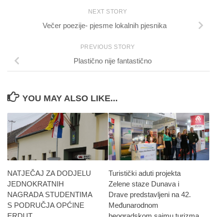
NEXT STORY
Večer poezije- pjesme lokalnih pjesnika
PREVIOUS STORY
Plastično nije fantastično
YOU MAY ALSO LIKE...
NATJEČAJ ZA DODJELU
Turistički aduti projekta
JEDNOKRATNIH
Zelene staze Dunava i
NAGRADA STUDENTIMA
Drave predstavljeni na 42.
S PODRUČJA OPĆINE
Međunarodnom
ERDUT
beogradskom sajmu turizma