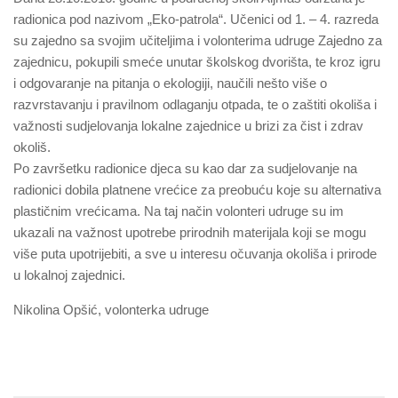
radionica pod nazivom „Eko-patrola“. Učenici od 1. – 4. razreda
su zajedno sa svojim učiteljima i volonterima udruge Zajedno za
zajednicu, pokupili smeće unutar školskog dvorišta, te kroz igru
i odgovaranje na pitanja o ekologiji, naučili nešto više o
razvrstavanju i pravilnom odlaganju otpada, te o zaštiti okoliša i
važnosti sudjelovanja lokalne zajednice u brizi za čist i zdrav
okoliš.
Po završetku radionice djeca su kao dar za sudjelovanje na
radionici dobila platnene vrećice za preobuću koje su alternativa
plastičnim vrećicama. Na taj način volonteri udruge su im
ukazali na važnost upotrebe prirodnih materijala koji se mogu
više puta upotrijebiti, a sve u interesu očuvanja okoliša i prirode
u lokalnoj zajednici.
Nikolina Opšić, volonterka udruge