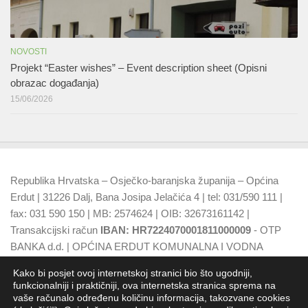
NOVOSTI
Projekt “Easter wishes” – Event description sheet (Opisni
obrazac događanja)
15/06/2026
Republika Hrvatska – Osječko-baranjska županija – Općina
Erdut | 31226 Dalj, Bana Josipa Jelačića 4 | tel: 031/590 111 |
fax: 031 590 150 | MB: 2574624 | OIB: 32673161142 |
Transakcijski račun
IBAN: HR7224070001811000009
- OTP
BANKA d.d. | OPĆINA ERDUT KOMUNALNA I VODNA
NAKNADA
IBAN: HR7924070001500015749
- OTP BANKA
Kako bi posjet ovoj internetskoj stranici bio što ugodniji,
d.d.
funkcionalniji i praktičniji, ova internetska stranica sprema na
vaše računalo određenu količinu informacija, takozvane cookies