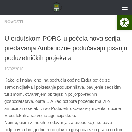
Skip to content
Open 
NOVOSTI
U erdutskom PORC-u počela nova serija
predavanja Ambiciozne podučavaju pisanju
poduzetničkih projekata
15/02/2016
Kako je i najavljeno, na području općine Erdut potiče se
samoinicijativa i pokretanje poduzetništva, bavljenje seoskim
turizmom, otvaranjem obiteljskih poljorpovrednih
gospodarstava, obrta… A kao potpora početnicima vrlo
ambiciozno se aktivirao Poduzetničko-razvojni centar općine
Erdut lokalna razvojna agencija d.o.o.
Naime, osim zimskih predavanja za osobe koje se bave
poljoprivredom, jednom od glavnih gospodarskih grana na tom