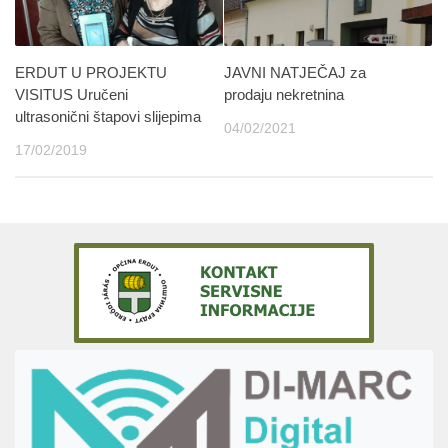
ERDUT U PROJEKTU
JAVNI NATJEČAJ za
VISITUS Uručeni
prodaju nekretnina
ultrasonični štapovi slijepima
04/02/2021
17/02/2019