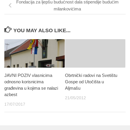
Fondacija za ljepšu budućnost dala stipendije budućim
milankovićima
YOU MAY ALSO LIKE...
JAVNI POZIV vlasnicima
Obrtnički radovi na Svetištu
odnosno korisnicima
Gospe od Utočišta u
građevina u kojima se nalazi
Aljmašu
azbest
21/05/2012
17/07/2017