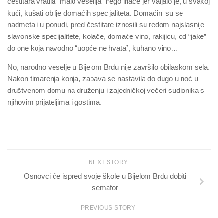
čestitara vratila “malo veselija” nego inače jer valjalo je, u svakoj
kući, kušati obilje domaćih specijaliteta. Domaćini su se
nadmetali u ponudi, pred čestitare iznosili su redom najslasnije
slavonske specijalitete, kolače, domaće vino, rakijicu, od “jake”
do one koja navodno “uopće ne hvata”, kuhano vino…
No, narodno veselje u Bijelom Brdu nije završilo obilaskom sela.
Nakon timarenja konja, zabava se nastavila do dugo u noć u
društvenom domu na druženju i zajedničkoj večeri sudionika s
njihovim prijateljima i gostima.
NEXT STORY
Osnovci će ispred svoje škole u Bijelom Brdu dobiti
semafor
PREVIOUS STORY