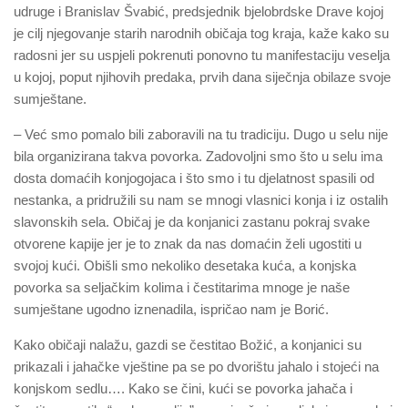
udruge i Branislav Švabić, predsjednik bjelobrdske Drave kojoj
je cilj njegovanje starih narodnih običaja tog kraja, kaže kako su
radosni jer su uspjeli pokrenuti ponovno tu manifestaciju veselja
u kojoj, poput njihovih predaka, prvih dana siječnja obilaze svoje
sumještane.
– Već smo pomalo bili zaboravili na tu tradiciju. Dugo u selu nije
bila organizirana takva povorka. Zadovoljni smo što u selu ima
dosta domaćih konjogojaca i što smo i tu djelatnost spasili od
nestanka, a pridružili su nam se mnogi vlasnici konja i iz ostalih
slavonskih sela. Običaj je da konjanici zastanu pokraj svake
otvorene kapije jer je to znak da nas domaćin želi ugostiti u
svojoj kući. Obišli smo nekoliko desetaka kuća, a konjska
povorka sa seljačkim kolima i čestitarima mnoge je naše
sumještane ugodno iznenadila, ispričao nam je Borić.
Kako običaji nalažu, gazdi se čestitao Božić, a konjanici su
prikazali i jahačke vještine pa se po dvorištu jahalo i stojeći na
konjskom sedlu…. Kako se čini, kući se povorka jahača i