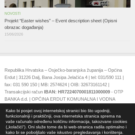
NOVOSTI
Projekt “Easter wishes” – Event description sheet (Opisni
obrazac događanja)
15/06/2026
Republika Hrvatska – Osječko-baranjska županija – Općina
Erdut | 31226 Dalj, Bana Josipa Jelačića 4 | tel: 031/590 111 |
fax: 031 590 150 | MB: 2574624 | OIB: 32673161142 |
Transakcijski račun
IBAN: HR7224070001811000009
- OTP
BANKA d.d. | OPĆINA ERDUT KOMUNALNA I VODNA
NAKNADA
IBAN: HR7924070001500015749
- OTP BANKA
Kako bi posjet ovoj internetskoj stranici bio što ugodniji,
d.d.
funkcionalniji i praktičniji, ova internetska stranica sprema na
vaše računalo određenu količinu informacija, takozvane cookies
(„kolačići“). Oni služe tome da bi web-stranica radila optimalno i
kako bi se poboljšalo vaše iskustvo pregledavanja i korištenja.