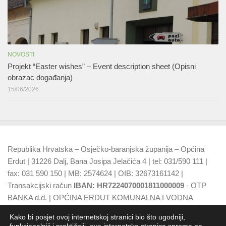
NOVOSTI
Projekt “Easter wishes” – Event description sheet (Opisni
obrazac događanja)
15/06/2026
Republika Hrvatska – Osječko-baranjska županija – Općina
Erdut | 31226 Dalj, Bana Josipa Jelačića 4 | tel: 031/590 111 |
fax: 031 590 150 | MB: 2574624 | OIB: 32673161142 |
Transakcijski račun
IBAN: HR7224070001811000009
- OTP
BANKA d.d. | OPĆINA ERDUT KOMUNALNA I VODNA
NAKNADA
IBAN: HR7924070001500015749
- OTP BANKA
Kako bi posjet ovoj internetskoj stranici bio što ugodniji,
d.d.