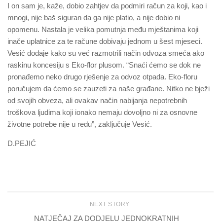
I on sam je, kaže, dobio zahtjev da podmiri račun za koji, kao i
mnogi, nije baš siguran da ga nije platio, a nije dobio ni
opomenu. Nastala je velika pomutnja među mještanima koji
inače uplatnice za te račune dobivaju jednom u šest mjeseci.
Vesić dodaje kako su već razmotrili način odvoza smeća ako
raskinu koncesiju s Eko-flor plusom. “Snaći ćemo se dok ne
pronađemo neko drugo rješenje za odvoz otpada. Eko-floru
poručujem da ćemo se zauzeti za naše građane. Nitko ne bježi
od svojih obveza, ali ovakav način nabijanja nepotrebnih
troškova ljudima koji ionako nemaju dovoljno ni za osnovne
životne potrebe nije u redu”, zaključuje Vesić.
D.PEJIĆ
NEXT STORY
NATJEČAJ ZA DODJELU JEDNOKRATNIH