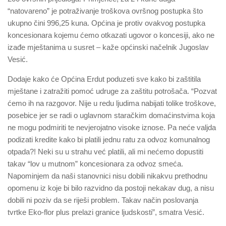
“natovareno” je potraživanje troškova ovršnog postupka što
ukupno čini 996,25 kuna. Općina je protiv ovakvog postupka
koncesionara kojemu ćemo otkazati ugovor o koncesiji, ako ne
izađe mještanima u susret – kaže općinski načelnik Jugoslav
Vesić.
Dodaje kako će Općina Erdut poduzeti sve kako bi zaštitila
mještane i zatražiti pomoć udruge za zaštitu potrošača. “Pozvat
ćemo ih na razgovor. Nije u redu ljudima nabijati tolike troškove,
posebice jer se radi o uglavnom staračkim domaćinstvima koja
ne mogu podmiriti te nevjerojatno visoke iznose. Pa neće valjda
podizati kredite kako bi platili jednu ratu za odvoz komunalnog
otpada?! Neki su u strahu već platili, ali mi nećemo dopustiti
takav “lov u mutnom” koncesionara za odvoz smeća.
Napominjem da naši stanovnici nisu dobili nikakvu prethodnu
opomenu iz koje bi bilo razvidno da postoji nekakav dug, a nisu
dobili ni poziv da se riješi problem. Takav način poslovanja
tvrtke Eko-flor plus prelazi granice ljudskosti”, smatra Vesić.