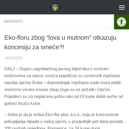
Skip to content
Open 
NOVOSTI
Eko-floru zbog “lova u mutnom” otkazuju
koncesiju za smeće?!
14/11/2012
DALJ – Dopisi zagrebačkog javnog bilježnika o ovršnim
troškovima za odvoz smeća poprilično su uznemirili mještane
naselja općine Erdut – dvjestotinjak mještana sada mora platiti
enormno visoke iznose zbog čega su se požalili i Općini.
Pojedinci su za neplaćenu jednu ratu od 24 kune dobili ovrhe od
gotovo tisuću kuna.
– Istina je da je tvrtka Eko-flor plus d.o.o., koja je koncesionar
prikupljanja otpada u našoj općini, u posljednjih pet dana poslala
200 ovršnih prijedloga. Primjerice, za 24 kune duga