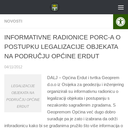
Skip to content
Open 
NOVOSTI
INFORMATIVNE RADIONICE PORC-A O
POSTUPKU LEGALIZACIJE OBJEKATA
NA PODRUČJU OPĆINE ERDUT
04/11/2012
DALJ – Općina Erdut i tvrtka Geoprem
d.o.o iz Osijeka za geodeziju i inženjering
LEGALIZACIJE
organizirali su informativnu radionicu o
OBJEKATA NA
legalizaciji objekata i postupanju s
PODRUČJU OPĆINE
nezakonito sagrađenim zgradama. S
ERDUT
Geopremom Općina već dugo dobro
surađuje pa je zato i izabrana da održi
inforadionicu kako bi se građanima pružilo što više informacija o