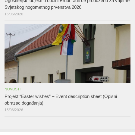
Ugostiteljski objekti u općini Erdut radit će produženo za vrijeme
Svjetskog nogometnog prvenstva 2026.
16/06/2026
NOVOSTI
Projekt “Easter wishes” – Event description sheet (Opisni
obrazac događanja)
15/06/2026