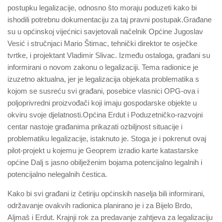
postupku legalizacije, odnosno što moraju poduzeti kako bi
ishodili potrebnu dokumentaciju za taj pravni postupak.Građane
su u općinskoj vijećnici savjetovali načelnik Općine Jugoslav
Vesić i stručnjaci Mario Štimac, tehnički direktor te osječke
tvrtke, i projektant Vladimir Slivac. Između ostaloga, građani su
informirani o novom zakonu o legalizaciji. Tema radionice je
izuzetno aktualna, jer je legalizacija objekata problematika s
kojom se susreću svi građani, posebice vlasnici OPG-ova i
poljoprivredni proizvođači koji imaju gospodarske objekte u
okviru svoje djelatnosti.Općina Erdut i Poduzetničko-razvojni
centar nastoje građanima prikazati ozbiljnost situacije i
problematiku legalizacije, istaknuto je. Stoga je i pokrenut ovaj
pilot-projekt u kojemu je Geoprem izradio karte katastarske
općine Dalj s jasno obilježenim bojama potencijalno legalnih i
potencijalno nelegalnih čestica.
Kako bi svi građani iz četiriju općinskih naselja bili informirani,
održavanje ovakvih radionica planirano je i za Bijelo Brdo,
Aljmaš i Erdut. Krajnji rok za predavanje zahtjeva za legalizaciju