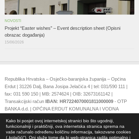
NOVOSTI
Projekt “Easter wishes” – Event description sheet (Opisni
obrazac događanja)
15/06/2026
Republika Hrvatska – Osječko-baranjska županija – Općina
Erdut | 31226 Dalj, Bana Josipa Jelačića 4 | tel: 031/590 111 |
fax: 031 590 150 | MB: 2574624 | OIB: 32673161142 |
Transakcijski račun
IBAN: HR7224070001811000009
- OTP
BANKA d.d. | OPĆINA ERDUT KOMUNALNA I VODNA
NAKNADA
IBAN: HR7924070001500015749
- OTP BANKA
Kako bi posjet ovoj internetskoj stranici bio što ugodniji,
d.d.
funkcionalniji i praktičniji, ova internetska stranica sprema na
vaše računalo određenu količinu informacija, takozvane cookies
(„kolačići“). Oni služe tome da bi web-stranica radila optimalno i