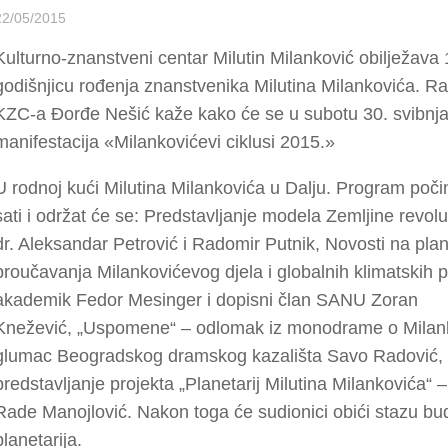
22/05/2015
Kulturno-znanstveni centar Milutin Milanković obilježava 
godišnjicu rođenja znanstvenika Milutina Milankovića. Ra
KZC-a Đorđe Nešić kaže kako će se u subotu 30. svibnja
manifestacija «Milankovićevi ciklusi 2015.»
U rodnoj kući Milutina Milankovića u Dalju. Program poči
sati i održat će se: Predstavljanje modela Zemljine revoluc
dr. Aleksandar Petrović i Radomir Putnik, Novosti na pla
proučavanja Milankovićevog djela i globalnih klimatskih 
akademik Fedor Mesinger i dopisni član SANU Zoran
Knežević, „Uspomene“ – odlomak iz monodrame o Milan
glumac Beogradskog dramskog kazališta Savo Radović, 
predstavljanje projekta „Planetarij Milutina Milankovića“ –
Rade Manojlović. Nakon toga će sudionici obići stazu b
planetarija.