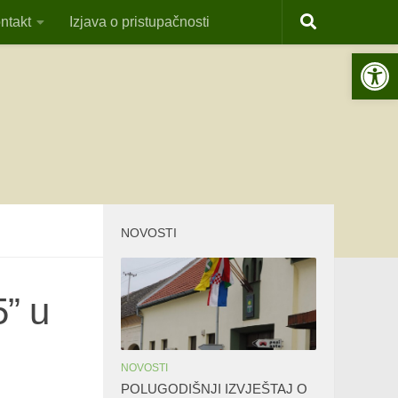
ntakt
Izjava o pristupačnosti
Open 
NOVOSTI
5” u
NOVOSTI
POLUGODIŠNJI IZVJEŠTAJ O