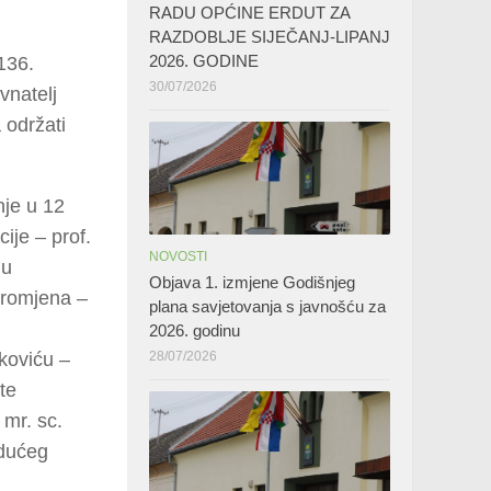
RADU OPĆINE ERDUT ZA
RAZDOBLJE SIJEČANJ-LIPANJ
2026. GODINE
136.
30/07/2026
vnatelj
 održati
nje u 12
ije – prof.
NOVOSTI
nu
Objava 1. izmjene Godišnjeg
promjena –
plana savjetovanja s javnošću za
2026. godinu
koviću –
28/07/2026
te
 mr. sc.
udućeg