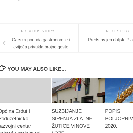
PREVIOUS STORY
NEXT STORY
Carska ponuda gastronomije i
Predstavljen daljski Pla
cvijeća privukla brojne goste
YOU MAY ALSO LIKE...
Općina Erdut i
SUZBIJANJE
POPIS
Poduzetničko-
ŠIRENJA ZLATNE
POLJOPRI
razvojni centar
ŽUTICE VINOVE
2020.