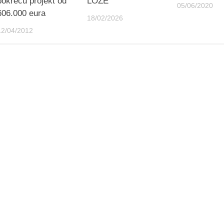
pokreću projekt od
LOZE
05/06/2020
606.000 eura
18/02/2026
12/04/2012