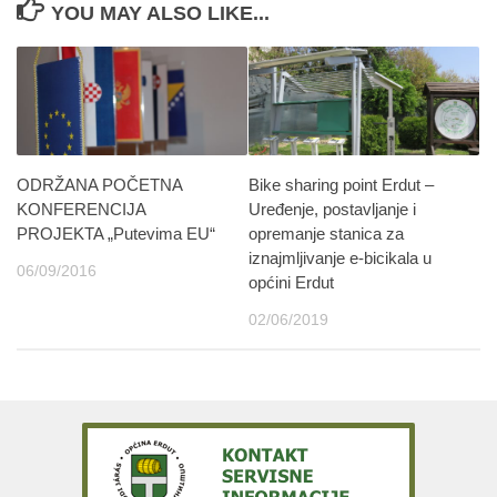
YOU MAY ALSO LIKE...
ODRŽANA POČETNA
Bike sharing point Erdut –
KONFERENCIJA
Uređenje, postavljanje i
PROJEKTA „Putevima EU“
opremanje stanica za
iznajmljivanje e-bicikala u
06/09/2016
općini Erdut
02/06/2019