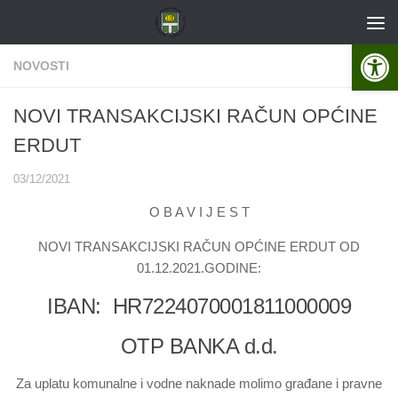
Skip to content
Open 
NOVOSTI
NOVI TRANSAKCIJSKI RAČUN OPĆINE
ERDUT
03/12/2021
O B A V I J E S T
NOVI TRANSAKCIJSKI RAČUN OPĆINE ERDUT OD
01.12.2021.GODINE:
IBAN:
HR7224070001811000009
OTP BANKA d.d.
Za uplatu komunalne i vodne naknade molimo građane i pravne