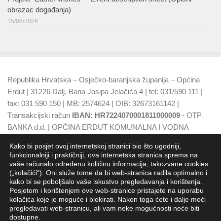
obrazac događanja)
15/06/2026
Republika Hrvatska – Osječko-baranjska županija – Općina
Erdut | 31226 Dalj, Bana Josipa Jelačića 4 | tel: 031/590 111 |
fax: 031 590 150 | MB: 2574624 | OIB: 32673161142 |
Transakcijski račun
IBAN: HR7224070001811000009
- OTP
BANKA d.d. | OPĆINA ERDUT KOMUNALNA I VODNA
NAKNADA
IBAN: HR7924070001500015749
- OTP BANKA
Kako bi posjet ovoj internetskoj stranici bio što ugodniji,
d.d.
funkcionalniji i praktičniji, ova internetska stranica sprema na
vaše računalo određenu količinu informacija, takozvane cookies
(„kolačići“). Oni služe tome da bi web-stranica radila optimalno i
kako bi se poboljšalo vaše iskustvo pregledavanja i korištenja.
Posjetom i korištenjem ove web-stranice pristajete na uporabu
kolačića koje je moguće i blokirati. Nakon toga ćete i dalje moći
pregledavati web-stranicu, ali vam neke mogućnosti neće biti
dostupne.