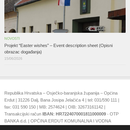
NOVOSTI
Projekt “Easter wishes” – Event description sheet (Opisni
obrazac događanja)
15/06/2026
Republika Hrvatska – Osječko-baranjska županija – Općina
Erdut | 31226 Dalj, Bana Josipa Jelačića 4 | tel: 031/590 111 |
fax: 031 590 150 | MB: 2574624 | OIB: 32673161142 |
Transakcijski račun
IBAN: HR7224070001811000009
- OTP
BANKA d.d. | OPĆINA ERDUT KOMUNALNA I VODNA
NAKNADA
IBAN: HR7924070001500015749
- OTP BANKA