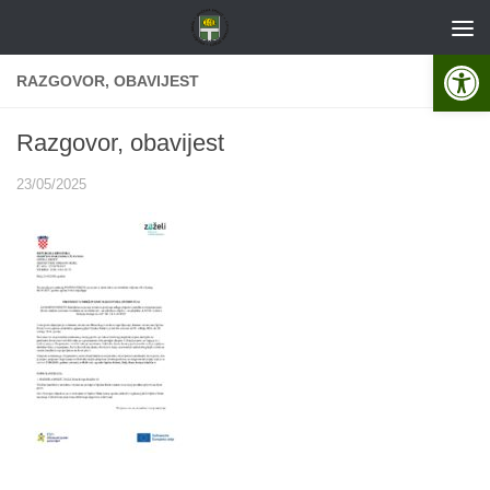
Skip to content
Open 
RAZGOVOR, OBAVIJEST
Razgovor, obavijest
23/05/2025