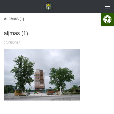
Skip to content
Open 
ALJMAS (1)
aljmas (1)
22/05/2012