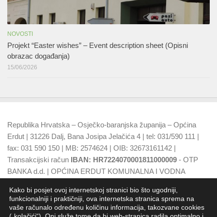
NOVOSTI
Projekt “Easter wishes” – Event description sheet (Opisni
obrazac događanja)
15/06/2026
Republika Hrvatska – Osječko-baranjska županija – Općina
Erdut | 31226 Dalj, Bana Josipa Jelačića 4 | tel: 031/590 111 |
fax: 031 590 150 | MB: 2574624 | OIB: 32673161142 |
Transakcijski račun
IBAN: HR7224070001811000009
- OTP
BANKA d.d. | OPĆINA ERDUT KOMUNALNA I VODNA
NAKNADA
IBAN: HR7924070001500015749
- OTP BANKA
Kako bi posjet ovoj internetskoj stranici bio što ugodniji,
d.d.
funkcionalniji i praktičniji, ova internetska stranica sprema na
vaše računalo određenu količinu informacija, takozvane cookies
(„kolačići“). Oni služe tome da bi web-stranica radila optimalno i