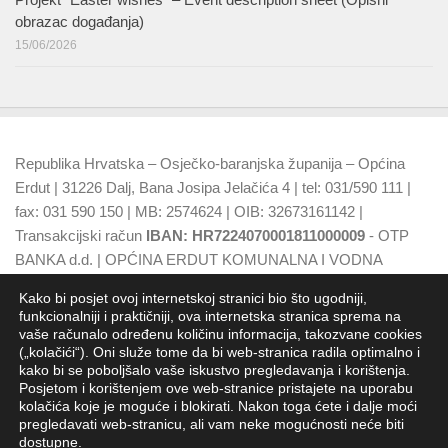
obrazac događanja)
15/06/2026
Republika Hrvatska – Osječko-baranjska županija – Općina
Erdut | 31226 Dalj, Bana Josipa Jelačića 4 | tel: 031/590 111 |
fax: 031 590 150 | MB: 2574624 | OIB: 32673161142 |
Transakcijski račun
IBAN: HR7224070001811000009
- OTP
BANKA d.d. | OPĆINA ERDUT KOMUNALNA I VODNA
NAKNADA
IBAN: HR7924070001500015749
- OTP BANKA
Kako bi posjet ovoj internetskoj stranici bio što ugodniji,
d.d.
funkcionalniji i praktičniji, ova internetska stranica sprema na
vaše računalo određenu količinu informacija, takozvane cookies
(„kolačići“). Oni služe tome da bi web-stranica radila optimalno i
kako bi se poboljšalo vaše iskustvo pregledavanja i korištenja.
Posjetom i korištenjem ove web-stranice pristajete na uporabu
kolačića koje je moguće i blokirati. Nakon toga ćete i dalje moći
pregledavati web-stranicu, ali vam neke mogućnosti neće biti
dostupne.