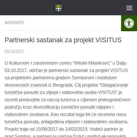
Skip to content
Open 
NOVOSTI
Partnerski sastanak za projekt VISITUS
05/10/2017
U Kulturnom i zanstvenom centru “Milutin Milanković” u Dalju
03.10.2017. održan je partnerski sastanak za projekt VISITUS
sa projektnim partnerima gradom Somborom i institutom
ekonomskih znanosti iz Beograda. Cilj projekta “Obogaćivanje
turističke ponude za slijepe i slabovidne osobe-VISITUS” je
stvoriti preduvjete za razvoj turizma u ciljanom prekograničnom
području kroz diversifikaciju turističke ponude slijepim i
slabovidnim osobama. Kao rezultat toga bit će stvorena nova
turistička ponuda, prilagođena slijepim i slabovidnim osobama.
Projekt traje od 15/06/2017 do 14/02/2019. Vodeći partner je
grad Sombor, a partneri su općina Erdut i institut ekonomskih