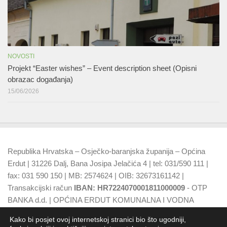
NOVOSTI
Projekt “Easter wishes” – Event description sheet (Opisni
obrazac događanja)
15/06/2026
Republika Hrvatska – Osječko-baranjska županija – Općina
Erdut | 31226 Dalj, Bana Josipa Jelačića 4 | tel: 031/590 111 |
fax: 031 590 150 | MB: 2574624 | OIB: 32673161142 |
Transakcijski račun
IBAN: HR7224070001811000009
- OTP
BANKA d.d. | OPĆINA ERDUT KOMUNALNA I VODNA
NAKNADA
IBAN: HR7924070001500015749
- OTP BANKA
Kako bi posjet ovoj internetskoj stranici bio što ugodniji,
d.d.