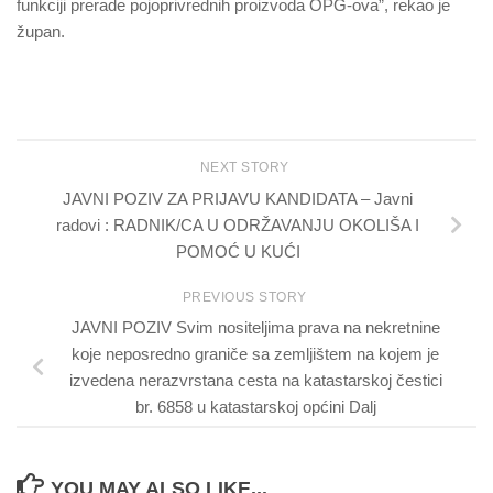
funkciji prerade pojoprivrednih proizvoda OPG-ova”, rekao je
župan.
NEXT STORY
JAVNI POZIV ZA PRIJAVU KANDIDATA – Javni
radovi : RADNIK/CA U ODRŽAVANJU OKOLIŠA I
POMOĆ U KUĆI
PREVIOUS STORY
JAVNI POZIV Svim nositeljima prava na nekretnine
koje neposredno graniče sa zemljištem na kojem je
izvedena nerazvrstana cesta na katastarskoj čestici
br. 6858 u katastarskoj općini Dalj
YOU MAY ALSO LIKE...