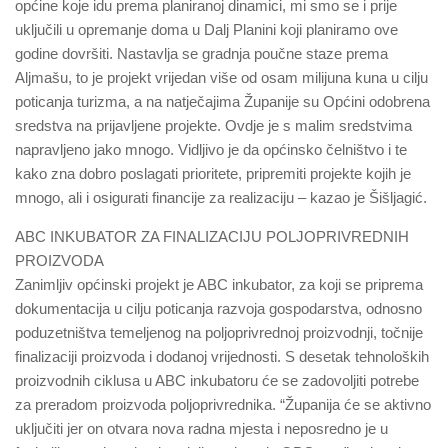
općine koje idu prema planiranoj dinamici, mi smo se i prije
uključili u opremanje doma u Dalj Planini koji planiramo ove
godine dovršiti. Nastavlja se gradnja poučne staze prema
Aljmašu, to je projekt vrijedan više od osam milijuna kuna u cilju
poticanja turizma, a na natječajima Županije su Općini odobrena
sredstva na prijavljene projekte. Ovdje je s malim sredstvima
napravljeno jako mnogo. Vidljivo je da općinsko čelništvo i te
kako zna dobro poslagati prioritete, pripremiti projekte kojih je
mnogo, ali i osigurati financije za realizaciju – kazao je Šišljagić.
ABC INKUBATOR ZA FINALIZACIJU POLJOPRIVREDNIH
PROIZVODA
Zanimljiv općinski projekt je ABC inkubator, za koji se priprema
dokumentacija u cilju poticanja razvoja gospodarstva, odnosno
poduzetništva temeljenog na poljoprivrednoj proizvodnji, točnije
finalizaciji proizvoda i dodanoj vrijednosti. S desetak tehnoloških
proizvodnih ciklusa u ABC inkubatoru će se zadovoljiti potrebe
za preradom proizvoda poljoprivrednika. “Županija će se aktivno
uključiti jer on otvara nova radna mjesta i neposredno je u