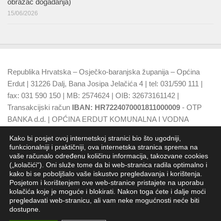
obrazac događanja)
15/06/2026
Republika Hrvatska – Osječko-baranjska županija – Općina
Erdut | 31226 Dalj, Bana Josipa Jelačića 4 | tel: 031/590 111 |
fax: 031 590 150 | MB: 2574624 | OIB: 32673161142 |
Transakcijski račun
IBAN: HR7224070001811000009
- OTP
BANKA d.d. | OPĆINA ERDUT KOMUNALNA I VODNA
NAKNADA
IBAN: HR7924070001500015749
- OTP BANKA
Kako bi posjet ovoj internetskoj stranici bio što ugodniji,
d.d.
funkcionalniji i praktičniji, ova internetska stranica sprema na
vaše računalo određenu količinu informacija, takozvane cookies
(„kolačići“). Oni služe tome da bi web-stranica radila optimalno i
kako bi se poboljšalo vaše iskustvo pregledavanja i korištenja.
Posjetom i korištenjem ove web-stranice pristajete na uporabu
kolačića koje je moguće i blokirati. Nakon toga ćete i dalje moći
pregledavati web-stranicu, ali vam neke mogućnosti neće biti
dostupne.
Općina Erdut - Jedinica lokalne samouprave RH