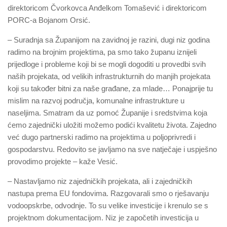
direktoricom Čvorkovca Anđelkom Tomašević i direktoricom
PORC-a Bojanom Orsić.
– Suradnja sa Županijom na zavidnoj je razini, dugi niz godina
radimo na brojnim projektima, pa smo tako županu iznijeli
prijedloge i probleme koji bi se mogli dogoditi u provedbi svih
naših projekata, od velikih infrastrukturnih do manjih projekata
koji su također bitni za naše građane, za mlade… Ponajprije tu
mislim na razvoj područja, komunalne infrastrukture u
naseljima. Smatram da uz pomoć Županije i sredstvima koja
ćemo zajednički uložiti možemo podići kvalitetu života. Zajedno
već dugo partnerski radimo na projektima u poljoprivredi i
gospodarstvu. Redovito se javljamo na sve natječaje i uspješno
provodimo projekte – kaže Vesić.
– Nastavljamo niz zajedničkih projekata, ali i zajedničkih
nastupa prema EU fondovima. Razgovarali smo o rješavanju
vodoopskrbe, odvodnje. To su velike investicije i krenulo se s
projektnom dokumentacijom. Niz je započetih investicija u