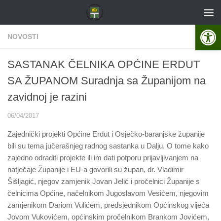
Skip to content
Open 
NOVOSTI
SASTANAK ČELNIKA OPĆINE ERDUT
SA ŽUPANOM Suradnja sa Županijom na
zavidnoj je razini
06/04/2017
Zajednički projekti Općine Erdut i Osječko-baranjske županije
bili su tema jučerašnjeg radnog sastanka u Dalju. O tome kako
zajedno odraditi projekte ili im dati potporu prijavljivanjem na
natječaje Županije i EU-a govorili su župan, dr. Vladimir
Šišljagić, njegov zamjenik Jovan Jelić i pročelnici Županije s
čelnicima Općine, načelnikom Jugoslavom Vesićem, njegovim
zamjenikom Dariom Vulićem, predsjednikom Općinskog vijeća
Jovom Vukovićem, općinskim pročelnikom Brankom Jovićem,