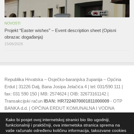
NOVOSTI
Projekt “Easter wishes” – Event description sheet (Opisni
obrazac događanja)
15/06/2026
Republika Hrvatska – Osječko-baranjska županija – Općina
Erdut | 31226 Dalj, Bana Josipa Jelačića 4 | tel: 031/590 111 |
fax: 031 590 150 | MB: 2574624 | OIB: 32673161142 |
Transakcijski račun
IBAN: HR7224070001811000009
- OTP
BANKA d.d. | OPĆINA ERDUT KOMUNALNA I VODNA
NAKNADA
IBAN: HR7924070001500015749
- OTP BANKA
Kako bi posjet ovoj internetskoj stranici bio što ugodniji,
d.d.
funkcionalniji i praktičniji, ova internetska stranica sprema na
vaše računalo određenu količinu informacija, takozvane cookies