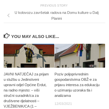
PREVIOUS STORY
U kolovozu završetak radova na Domu kulture u Dalj
Planini
YOU MAY ALSO LIKE...
JAVNI NATJEČAJ za prijam
Poziv poljoprivrednim
u službu u Jedinstveni
gospodarstvima OBŽ-e za
upravni odjel Općine Erdut,
prijavu interesa za edukaciju
na radno mjesto: – viši
o uzimanju uzoraka tla i
stručni suradnik/ca za
analizama
društvene djelatnosti –
12/03/2021
VJEŽBENIK/CA (1 –