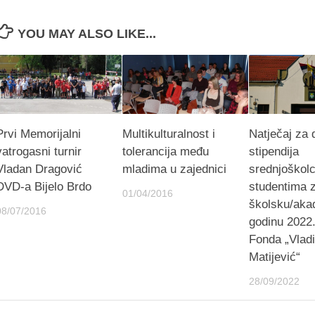
YOU MAY ALSO LIKE...
Prvi Memorijalni
Multikulturalnost i
Natječaj za 
vatrogasni turnir
tolerancija među
stipendija
Vladan Dragović
mladima u zajednici
srednjoškolc
DVD-a Bijelo Brdo
studentima 
01/04/2016
školsku/ak
08/07/2016
godinu 2022.
Fonda „Vlad
Matijević“
28/09/2022