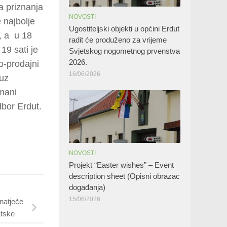
a priznanja
NOVOSTI
 najbolje
Ugostiteljski objekti u općini Erdut
m, a u 18
radit će produženo za vrijeme
19 sati je
Svjetskog nogometnog prvenstva
2026.
o-prodajni
16/06/2026
 uz
 mani
bor Erdut.
NOVOSTI
Projekt “Easter wishes” – Event
description sheet (Opisni obrazac
događanja)
15/06/2026
atječe
tske