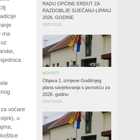
RADU OPĆINE ERDUT ZA
ilj
RAZDOBLJE SIJEČANJ-LIPANJ
adicije
2026. GODINE
vanje
30/07/2026
je ma
 uz
arske,
sjednica
NOVOSTI
Objava 1. izmjene Godišnjeg
ele
plana savjetovanja s javnošću za
tnog
2026. godinu
28/07/2026
 za voćare
ijek), u
ajma,
 koštice