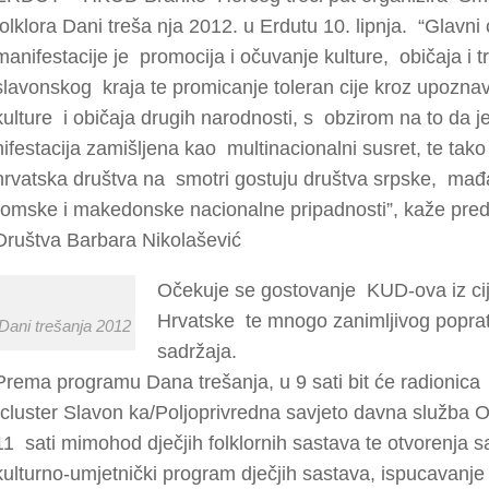
folklora Dani treša nja 2012. u Erdutu 10. lipnja. “Glavni c
manifestacije je promocija i očuvanje kulture, običaja i tr
slavonskog kraja te promicanje toleran cije kroz upozna
kulture i običaja drugih narodnosti, s obzirom na to da 
nifestacija zamišljena kao multinacionalni susret, te tako
hrvatska društva na smotri gostuju društva srpske, mađ
romske i makedonske nacionalne pripadnosti”, kaže pred
Društva Barbara Nikolašević
Očekuje se gostovanje KUD-ova iz cij
Hrvatske te mnogo zanimljivog popra
Dani trešanja 2012
sadržaja.
Prema programu Dana trešanja, u 9 sati bit će radionica
(cluster Slavon ka/Poljoprivredna savjeto davna služba Os
11 sati mimohod dječjih folklornih sastava te otvorenja s
kulturno-umjetnički program dječjih sastava, ispucavanje