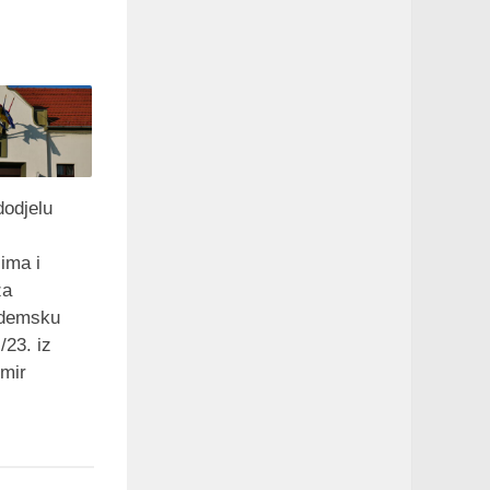
dodjelu
ima i
za
ademsku
/23. iz
imir