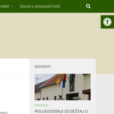
ntakt
Izjava o pristupačnosti
Open 
NOVOSTI
NOVOSTI
POLUGODIŠNJI IZVJEŠTAJ O
otru