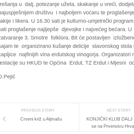
trešanja u dalj, potezanje užeta, skakanje u vreći, dodjel
najuspješnijem društvu i najboljem voćaru te proglašenje
rakije i likera. U 16.30 sati je kulturno-umjetnički progra
sati proglašenje najljepše djevojke i najvećeg bećara. U 
zatvaranje 3. Smotre folklora. Bit će postavljen izložben
sajam te organizirano kušanje delicije slavonskog stola
kapljice najfinijih vina erdutskog vinogorja. Organizatori
festacije su HKUD te Općina Erdut, TZ Erdut i Mjesni od
D.Pejić
PREVIOUS STORY
NEXT STORY
Crveni križ u Aljmašu
KONJIČKI KLUB DALJ n
se na Prvenstvu Hrva