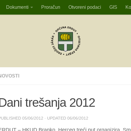
Dokumenti
Proračun
Otvoreni podaci
GIS
Ko
NOVOSTI
Dani trešanja 2012
PUBLISHED
05/06/2012
· UPDATED
06/06/2012
ERDUT – HKUD Branko Herceg treći put organizira Sm