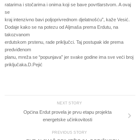
ratarima i stočarima i onima koji se bave povrtlarstvom. A ovaj
se
kraj intenzivno bavi poljoprivrednom djelatnošću”, kaže Vesić.
Dodaje kako se na potezu od Aljmaša prema Erdutu, na
takozvanom
erdutskom prstenu, rade priključci. Taj postupak ide prema
predviđenom
planu, mreža se “popunjava” jer svake godine ima sve veći broj
priključaka.D.Pejić
NEXT STORY
Općina Erdut provela je prvu etapu projekta
energetske učinkovitosti
PREVIOUS STORY