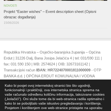
NOVOSTI
Projekt “Easter wishes” – Event description sheet (Opisni
obrazac događanja)
15/06/2026
Republika Hrvatska – Osječko-baranjska županija – Općina
Erdut | 31226 Dalj, Bana Josipa Jelačića 4 | tel: 031/590 111 |
fax: 031 590 150 | MB: 2574624 | OIB: 32673161142 |
Transakcijski račun
IBAN: HR7224070001811000009
- OTP
BANKA d.d. | OPĆINA ERDUT KOMUNALNA I VODNA
NAKNADA
IBAN: HR7924070001500015749
- OTP BANKA
Kako bi posjet ovoj internetskoj stranici bio što ugodniji,
d.d.
funkcionalniji i praktičniji, ova internetska stranica sprema na
vaše računalo određenu količinu informacija, takozvane cookies
(„kolačići“). Oni služe tome da bi web-stranica radila optimalno i
kako bi se poboljšalo vaše iskustvo pregledavanja i korištenja.
Posjetom i korištenjem ove web-stranice pristajete na uporabu