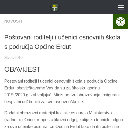
Skip to content
Open 
NOVOSTI
Poštovani roditelji i učenici osnovnih škola
s područja Općine Erdut
29/08/2019
OBAVIJEST
Poštovani roditelji i učenici osnovnih škola s područja Općine
Erdut, obavještavamo Vas da su za školsku godinu
2019./2020.g. zahvaljujući Ministarstvu obrazovanja, osigurani
besplatni udžbenici za sve osnovnoškolce.
Dodatni obrazovni materijal koji nije osiguralo Ministarstvo
(radne bilježnice, mape za likovni odgoj, kutije za tehnički odgoj)
za sve učenike osigurat će Općina Erdut tako da ih roditelji ne