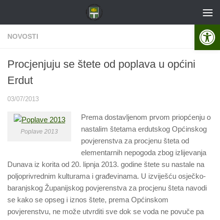
Skip to content
Open 
NOVOSTI
Procjenjuju se štete od poplava u općini
Erdut
03/07/2013
Prema dostavljenom prvom priopćenju o
nastalim štetama erdutskog Općinskog
Poplave 2013
povjerenstva za procjenu šteta od
elementarnih nepogoda zbog izlijevanja
Dunava iz korita od 20. lipnja 2013. godine štete su nastale na
poljoprivrednim kulturama i građevinama. U izviješću osječko-
baranjskog Županijskog povjerenstva za procjenu šteta navodi
se kako se opseg i iznos štete, prema Općinskom
povjerenstvu, ne može utvrditi sve dok se voda ne povuče pa