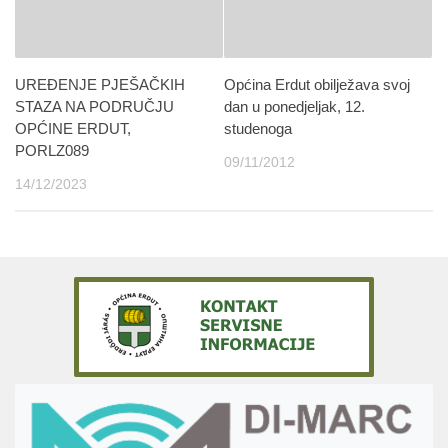
UREĐENJE PJEŠAČKIH
Općina Erdut obilježava svoj
STAZA NA PODRUČJU
dan u ponedjeljak, 12.
OPĆINE ERDUT,
studenoga
PORLZ089
09/11/2012
14/12/2023